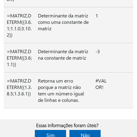
=MATRIZ.D
Determinante da matriz
1
ETERM({3.6.
como uma constante de
1;1.1.0;3.10.
matriz
2})
=MATRIZ.D
Determinante da matriz
-3
ETERM({3.6;
na constante de matriz
1.1})
=MATRIZ.D
Retorna um erro
#VAL
ETERM({1.3.
porque a matriz não
OR!
8.5;1.3.6.1})
tem um número igual
de linhas e colunas.
Essas informações foram úteis?
Sim
Não