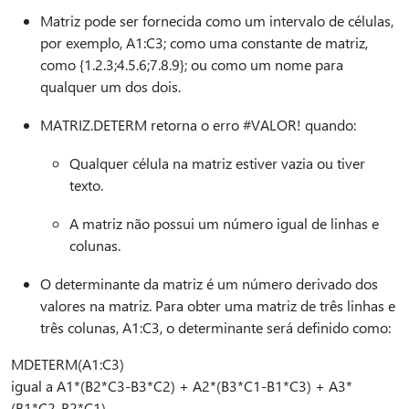
Matriz pode ser fornecida como um intervalo de células,
por exemplo, A1:C3; como uma constante de matriz,
como {1.2.3;4.5.6;7.8.9}; ou como um nome para
qualquer um dos dois.
MATRIZ.DETERM retorna o erro #VALOR! quando:
Qualquer célula na matriz estiver vazia ou tiver
texto.
A matriz não possui um número igual de linhas e
colunas.
O determinante da matriz é um número derivado dos
valores na matriz. Para obter uma matriz de três linhas e
três colunas, A1:C3, o determinante será definido como:
MDETERM(A1:C3)
igual a A1*(B2*C3-B3*C2) + A2*(B3*C1-B1*C3) + A3*
(B1*C2-B2*C1)