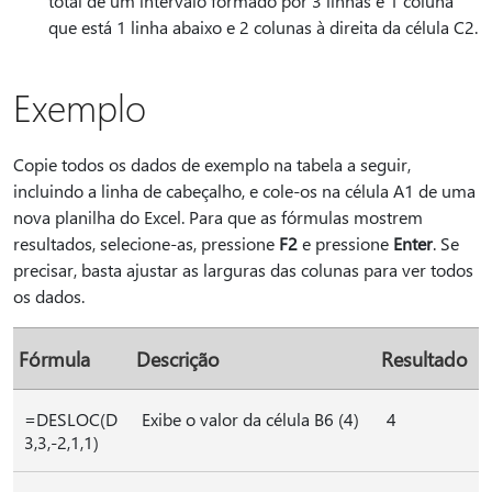
total de um intervalo formado por 3 linhas e 1 coluna
que está 1 linha abaixo e 2 colunas à direita da célula C2.
Exemplo
Copie todos os dados de exemplo na tabela a seguir,
incluindo a linha de cabeçalho, e cole-os na célula A1 de uma
nova planilha do Excel. Para que as fórmulas mostrem
resultados, selecione-as, pressione
F2
e pressione
Enter
. Se
precisar, basta ajustar as larguras das colunas para ver todos
os dados.
Fórmula
Descrição
Resultado
=DESLOC(D
Exibe o valor da célula B6 (4)
4
3,3,-2,1,1)