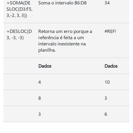
=SOMA(DE
Soma o intervalo B6:D8
34
SLOC(D3:F5,
3,-2, 3, 3))
=DESLOC(D
Retorna um erro porque a
#REF!
3, -3, -3)
referência é feita a um
intervalo inexistente na
planilha.
Dados
Dados
4
10
8
3
3
6