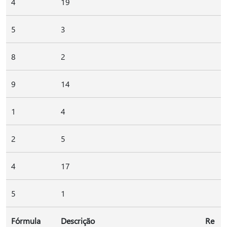
4
19
5
3
8
2
9
14
1
4
2
5
4
17
5
1
Fórmula
Descrição
Re