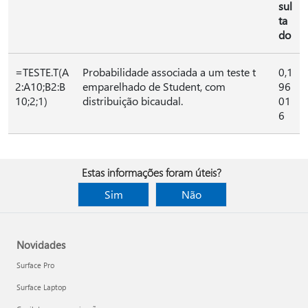
sul
ta
do
=TESTE.T(A
Probabilidade associada a um teste t
0,1
2:A10;B2:B
emparelhado de Student, com
96
10;2;1)
distribuição bicaudal.
01
6
Estas informações foram úteis?
Sim
Não
Novidades
Surface Pro
Surface Laptop