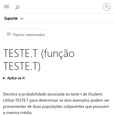
Iniciar
Microsoft
sessão
na
Suporte
conta
Tópicos relacionados
TESTE.T (função
TESTE.T)
Aplica-se A
Devolve a probabilidade associada ao teste t de Student.
Utilize TESTE.T para determinar se dois exemplos podem ser
provenientes de duas populações subjacentes que possuem
a mesma média.