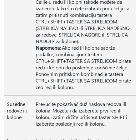
Ćelije u redu ili koloni takođe možete da
izaberete tako što ćete izabrati prvu ćeliju, a
zatim pritisnuti kombinaciju tastera
CTRL+SHIFT+TASTER SA STRELICOM
(STRELICA NALEVO ili STRELICA NADESNO
za redove, STRELICA NAGORE ili STRELICA
NADOLE za kolone).
Napomena:
Ako red ili kolona sadrže
podatke, kombinacijom testera
CTRL+SHIFT+TASTER SA STRELICOM birate
red ili kolonu do poslednje korišćene ćelije.
Ponovnim pritiskom kombinacije tastera
CTRL+SHIFT+TASTER SA STRELICOM birate
ceo red ili kolonu.
Susedne
Prevucite pokazivač duž naslova redova ili
redove ili
kolona. Možete i da izaberete prvi red ili
kolone
kolonu; zatim držite pritisnut taster SHIFT i
izaberite poslednji red ili kolonu.