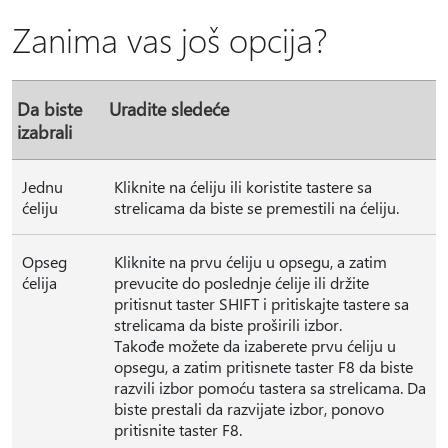
Zanima vas još opcija?
Da biste
Uradite sledeće
izabrali
Jednu
Kliknite na ćeliju ili koristite tastere sa
ćeliju
strelicama da biste se premestili na ćeliju.
Opseg
Kliknite na prvu ćeliju u opsegu, a zatim
ćelija
prevucite do poslednje ćelije ili držite
pritisnut taster SHIFT i pritiskajte tastere sa
strelicama da biste proširili izbor.
Takođe možete da izaberete prvu ćeliju u
opsegu, a zatim pritisnete taster F8 da biste
razvili izbor pomoću tastera sa strelicama. Da
biste prestali da razvijate izbor, ponovo
pritisnite taster F8.