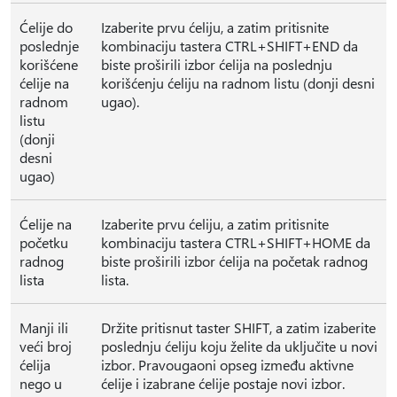
Ćelije do
Izaberite prvu ćeliju, a zatim pritisnite
poslednje
kombinaciju tastera CTRL+SHIFT+END da
korišćene
biste proširili izbor ćelija na poslednju
ćelije na
korišćenju ćeliju na radnom listu (donji desni
radnom
ugao).
listu
(donji
desni
ugao)
Ćelije na
Izaberite prvu ćeliju, a zatim pritisnite
početku
kombinaciju tastera CTRL+SHIFT+HOME da
radnog
biste proširili izbor ćelija na početak radnog
lista
lista.
Manji ili
Držite pritisnut taster SHIFT, a zatim izaberite
veći broj
poslednju ćeliju koju želite da uključite u novi
ćelija
izbor. Pravougaoni opseg između aktivne
nego u
ćelije i izabrane ćelije postaje novi izbor.