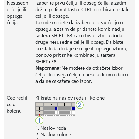
Nesusedn
Izaberite prvu ćeliju ili opseg ćelija, a zatim
e ćelije ili
držite pritisnut taster CTRL dok birate ostale
opsege
ćelije ili opsege.
ćelija
Takođe možete da izaberete prvu ćeliju u
opsegu, a zatim da pritisnete kombinaciju
tastera SHIFT+F8 kako biste izboru dodali
druge nesusedne ćelije ili opseg. Da biste
prestali da dodajete ćelije ili opsege izboru,
ponovo pritisnite kombinaciju tastera
SHIFT+F8.
Napomena:
Ne možete da otkažete izbor
ćelije ili opsega ćelija u nesusednom izboru,
a da ne otkažete ceo izbor.
Ceo red ili
Kliknite na naslov reda ili kolone.
celu
kolonu
1. Naslov reda
2. Naslov kolone