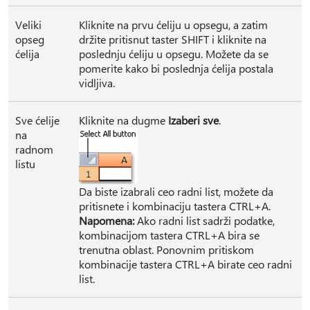
Veliki
Kliknite na prvu ćeliju u opsegu, a zatim
opseg
držite pritisnut taster SHIFT i kliknite na
ćelija
poslednju ćeliju u opsegu. Možete da se
pomerite kako bi poslednja ćelija postala
vidljiva.
Sve ćelije
Kliknite na dugme
Izaberi sve
.
na
radnom
listu
Da biste izabrali ceo radni list, možete da
pritisnete i kombinaciju tastera CTRL+A.
Napomena:
Ako radni list sadrži podatke,
kombinacijom tastera CTRL+A bira se
trenutna oblast. Ponovnim pritiskom
kombinacije tastera CTRL+A birate ceo radni
list.