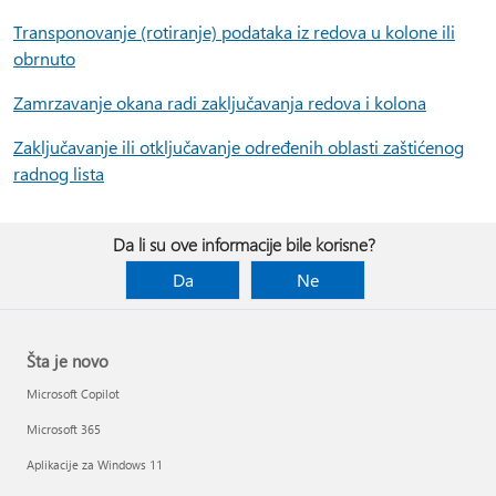
Transponovanje (rotiranje) podataka iz redova u kolone ili
obrnuto
Zamrzavanje okana radi zaključavanja redova i kolona
Zaključavanje ili otključavanje određenih oblasti zaštićenog
radnog lista
Da li su ove informacije bile korisne?
Da
Ne
Šta je novo
Microsoft Copilot
Microsoft 365
Aplikacije za Windows 11