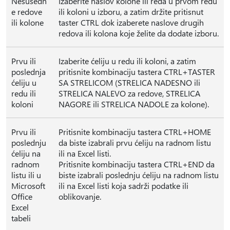
Nesusedn
Izaberite naslov kolone ili reda u prvom redu
e redove
ili koloni u izboru, a zatim držite pritisnut
ili kolone
taster CTRL dok izaberete naslove drugih
redova ili kolona koje želite da dodate izboru.
Prvu ili
Izaberite ćeliju u redu ili koloni, a zatim
poslednja
pritisnite kombinaciju tastera CTRL+TASTER
ćeliju u
SA STRELICOM (STRELICA NADESNO ili
redu ili
STRELICA NALEVO za redove, STRELICA
koloni
NAGORE ili STRELICA NADOLE za kolone).
Prvu ili
Pritisnite kombinaciju tastera CTRL+HOME
poslednju
da biste izabrali prvu ćeliju na radnom listu
ćeliju na
ili na Excel listi.
radnom
Pritisnite kombinaciju tastera CTRL+END da
listu ili u
biste izabrali poslednju ćeliju na radnom listu
Microsoft
ili na Excel listi koja sadrži podatke ili
Office
oblikovanje.
Excel
tabeli