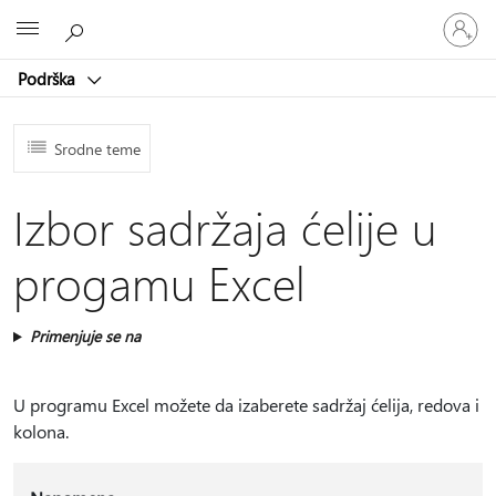
Prijavite
Microsoft
se
na
Podrška
nalog
Srodne teme
Izbor sadržaja ćelije u
progamu Excel
Primenjuje se na
U programu Excel možete da izaberete sadržaj ćelija, redova i
kolona.