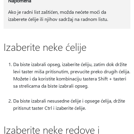
Napomena
Ako je radni list zaštićen, možda nećete moći da
izaberete ćelije ili njihov sadržaj na radnom listu.
Izaberite neke ćelije
Da biste izabrali opseg, izaberite ćeliju, zatim dok držite
levi taster miša pritisnutim, prevucite preko drugih ćelija.
Možete i da koristite kombinaciju tastera Shift + tasteri
sa strelicama da biste izabrali opseg.
Da biste izabrali nesusedne ćelije i opsege ćelija, držite
pritisnut taster Ctrl i izaberite ćelije.
Izaberite neke redove i