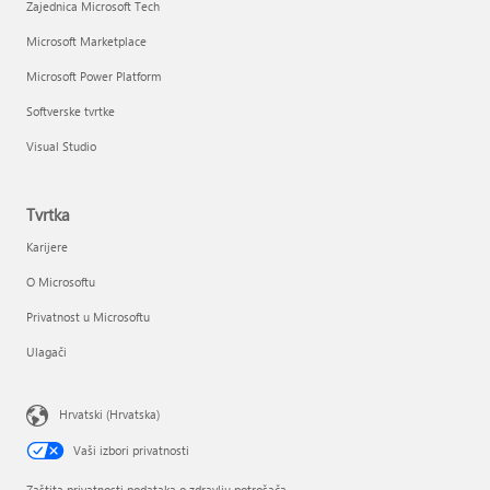
Zajednica Microsoft Tech
Microsoft Marketplace
Microsoft Power Platform
Softverske tvrtke
Visual Studio
Tvrtka
Karijere
O Microsoftu
Privatnost u Microsoftu
Ulagači
Hrvatski (Hrvatska)
Vaši izbori privatnosti
Zaštita privatnosti podataka o zdravlju potrošača