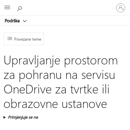
Prijavite
Microsoft
se
u
Podrška
svoj
račun
Povezane teme
Upravljanje prostorom
za pohranu na servisu
OneDrive za tvrtke ili
obrazovne ustanove
Primjenjuje se na