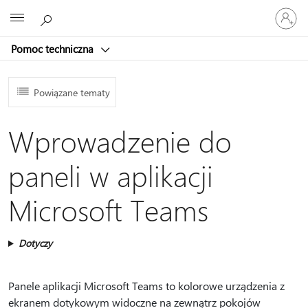
Zaloguj
Microsoft
się
do
Pomoc techniczna
swojego
konta
Powiązane tematy
Wprowadzenie do
paneli w aplikacji
Microsoft Teams
Dotyczy
Panele aplikacji Microsoft Teams to kolorowe urządzenia z
ekranem dotykowym widoczne na zewnątrz pokojów