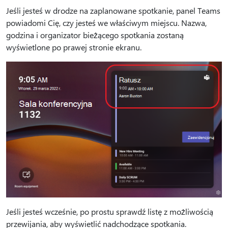
Jeśli jesteś w drodze na zaplanowane spotkanie, panel Teams
powiadomi Cię, czy jesteś we właściwym miejscu. Nazwa,
godzina i organizator bieżącego spotkania zostaną
wyświetlone po prawej stronie ekranu.
Jeśli jesteś wcześnie, po prostu sprawdź listę z możliwością
przewijania, aby wyświetlić nadchodzące spotkania.