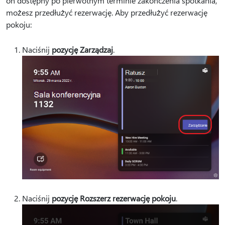
on dostępny po pierwotnym terminie zakończenia spotkania,
możesz przedłużyć rezerwację. Aby przedłużyć rezerwację
pokoju:
Naciśnij
pozycję Zarządzaj
.
Naciśnij
pozycję Rozszerz rezerwację pokoju
.