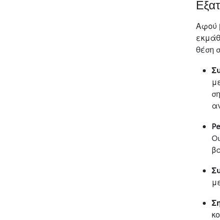
Εξατ
Αφού 
εκμάθ
θέση 
Σ
μ
ση
αν
P
Ou
β
Σ
με
Σ
κο