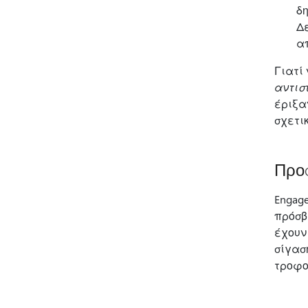
δη
Δ
α
Γιατί
αντισ
έριξα
σχετι
Προσ
Engag
πρόσβ
έχουν
σίγασ
τροφο