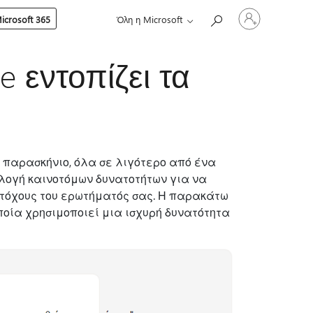
Είσοδος
crosoft 365
Όλη η Microsoft
στον
λογαριασμό
σας
 εντοπίζει τα
ο παρασκήνιο, όλα σε λιγότερο από ένα
λογή καινοτόμων δυνατοτήτων για να
τόχους του ερωτήματός σας. Η παρακάτω
οποία χρησιμοποιεί μια ισχυρή δυνατότητα