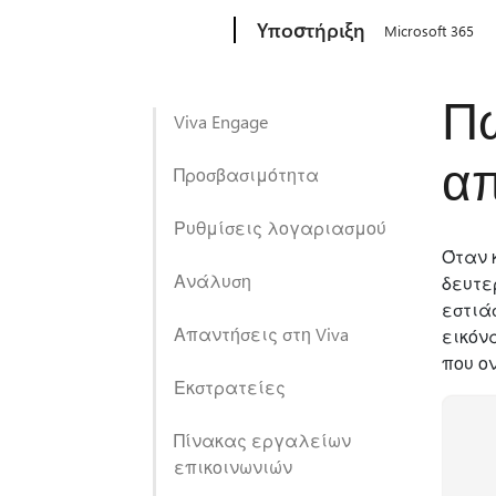
Microsoft
Υποστήριξη
Microsoft 365
Πώ
Viva Engage
απ
Προσβασιμότητα
Ρυθμίσεις λογαριασμού
Όταν 
Ανάλυση
δευτε
εστιά
Απαντήσεις στη Viva
εικόν
που ο
Εκστρατείες
Πίνακας εργαλείων
επικοινωνιών