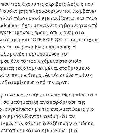
 που περιέχουν τις ακριβείς λέξεις που
κή ανάκτησης πληροφοριών που λαμβάνει
 αλλά πόσο συχνά εμφανίζονται και πόσο
hackathon" έχει μεγαλύτερη βαρύτητα από
συγκεκριμένους όρους, όπως ονόματα
ζήτηση για "OKR FY26 Q3", η αντιστοίχιση
ύν αυτούς ακριβώς τους όρους. Η
 δεξαμενές περιεχομένου: τα
 σε όλο το περιεχόμενο στο οποίο
άφειας (εξατομικευμένα, σταθμισμένα
άτε περισσότερο). Αυτές οι δύο πισίνες
 εξατομίκευση από την αρχή.
για να κατανοήσει την πρόθεση πίσω από
αι σε μαθηματική αναπαράσταση της
α, συγκρίνεται με τις ενσωματώσεις για
ημα εμφανίζονται, ακόμη και αν
ιγμα, εάν κάνετε αναζήτηση για "ιδέες
α εντοπίσει και να εμφανίσει μια