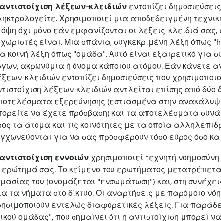
 αντιστοίχιση λέξεων-κλειδιών
εντοπίζει δημοσιεύσεις
ληκτρολογείτε. Χρησιμοποιεί μια αποδεδειγμένη τεχνι
πόψη όχι μόνο εάν εμφανίζονται οι λέξεις-κλειδιά σας,
εχωριστές είναι. Μια σπάνια, συγκεκριμένη λέξη όπως "
α κοινή λέξη όπως "ομάδα". Αυτό είναι εξαιρετικό για 
γων, ακρωνύμια ή όνομα κάποιου ατόμου. Εάν κάνετε ανα
ξεων-κλειδιών εντοπίζει δημοσιεύσεις που χρησιμοποιο
ντιστοίχιση λέξεων-κλειδιών αντλείται επίσης από δύο
ποτελέσματα εξερεύνησης (εστιασμένα στην ανακάλυψη,
πορείτε να έχετε πρόσβαση) και τα αποτελέσματα συν
ος τα άτομα και τις κοινότητες με τα οποία αλληλεπιδρ
υγχωνεύονται για να σας προσφέρουν τόσο εύρος όσο και
 αντιστοίχιση εννοιών
χρησιμοποιεί τεχνητή νοημοσύνη 
ο ερώτημά σας. Το κείμενο του ερωτήματος μετατρέπετ
μασίας του (ονομάζεται "ενσωμάτωση") και, στη συνέχει
λα τα νήματα στο δίκτυο. Οι αναρτήσεις με παρόμοιο νό
ρησιμοποιούν εντελώς διαφορετικές λέξεις. Για παράδε
ικού ομάδας", που σημαίνει ότι η αντιστοίχιση μπορεί ν