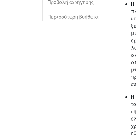
Προβολή αφήγησης
Η
π
Περισσότερη βοήθεια
υ
ξ
μι
έρ
λέ
α
α
μ
πρ
σ
Η
τ
ση
ό
χ
ηθ