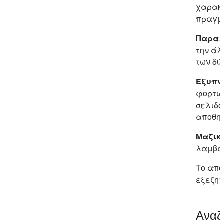
χαρακ
πραγμ
Παρα
την ά
των δ
Έξυπν
φορτώ
σελιδ
αποθη
Μαζικ
λαμβά
Το απ
εξεζη
Ανα