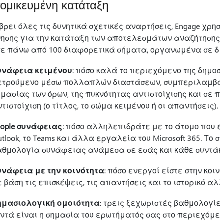
ομικευμένη κατάταξη
βρει όλες τις δυνητικά σχετικές αναρτήσεις, Engage χρ
ησης για την κατάταξη των αποτελεσμάτων αναζήτησης
σε πάνω από 100 διαφορετικά σήματα, οργανωμένα σε δ
υνάφεια κειμένου
: πόσο καλά το περιεχόμενο της δημο
ετρούμενο μέσω πολλαπλών διαστάσεων, συμπεριλαμβαν
μασίας των όρων, της πυκνότητας αντιστοίχισης και σε 
τιστοίχιση (ο τίτλος, το σώμα κειμένου ή οι απαντήσεις).
eople συνάφειας
: πόσο αλληλεπιδράτε με το άτομο που έ
tlook, το Teams και άλλα εργαλεία του Microsoft 365. Τ
αθμολογία συνάφειας ανάμεσα σε εσάς και κάθε συντά
υνάφεια με την κοινότητα
: πόσο ενεργοί είστε στην κοι
 βάση τις επισκέψεις, τις απαντήσεις και το ιστορικό α
ημασιολογική ομοιότητα
: τρεις ξεχωριστές βαθμολογίε
ντά είναι η σημασία του ερωτήματός σας στο περιεχόμεν