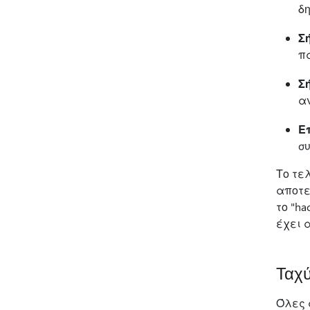
δη
Σ
π
Σ
αν
Ε
συ
Το τε
αποτε
το "h
έχει 
Ταχύ
Όλες 