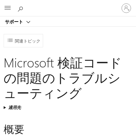
ア
Microsoft
カ
ウ
サポート
ン
ト
に
関連トピック
サ
イ
ン
Microsoft 検証コード
イ
ン
の問題のトラブルシ
す
る
ューティング
適用先
概要