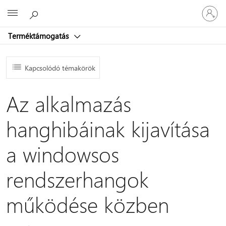
Jelentke
Microsoft
be
a
Terméktámogatás
fiókjába
Kapcsolódó témakörök
Az alkalmazás
hanghibáinak kijavítása
a windowsos
rendszerhangok
működése közben