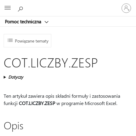
Zaloguj
Microsoft
się
do
Pomoc techniczna
swojego
konta
Powiązane tematy
COT.LICZBY.ZESP
Dotyczy
Ten artykuł zawiera opis składni formuły i zastosowania
funkcji
COT.LICZBY.ZESP
w programie Microsoft Excel.
Opis