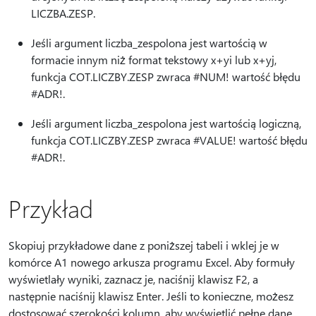
LICZBA.ZESP.
Jeśli argument liczba_zespolona jest wartością w
formacie innym niż format tekstowy x+yi lub x+yj,
funkcja COT.LICZBY.ZESP zwraca #NUM! wartość błędu
#ADR!.
Jeśli argument liczba_zespolona jest wartością logiczną,
funkcja COT.LICZBY.ZESP zwraca #VALUE! wartość błędu
#ADR!.
Przykład
Skopiuj przykładowe dane z poniższej tabeli i wklej je w
komórce A1 nowego arkusza programu Excel. Aby formuły
wyświetlały wyniki, zaznacz je, naciśnij klawisz F2, a
następnie naciśnij klawisz Enter. Jeśli to konieczne, możesz
dostosować szerokości kolumn, aby wyświetlić pełne dane.