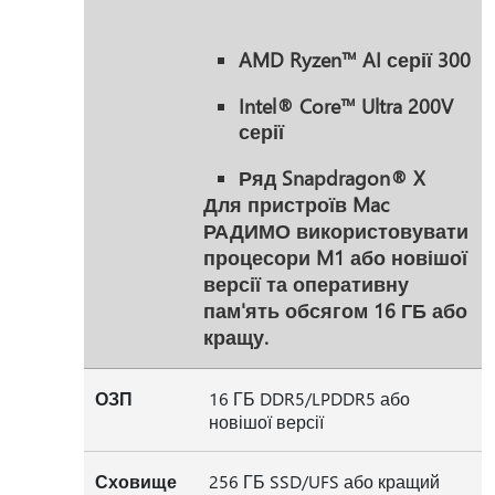
AMD Ryzen™ AI серії 300
Intel® Core™ Ultra 200V
серії
Ряд Snapdragon® X
Для пристроїв Mac
РАДИМО використовувати
процесори M1 або новішої
версії та оперативну
пам'ять обсягом 16 ГБ або
кращу.
ОЗП
16 ГБ DDR5/LPDDR5 або
новішої версії
Сховище
256 ГБ SSD/UFS або кращий