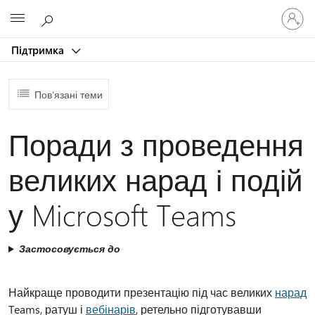
Увійдіть
Microsoft
у
свій
Підтримка
обліков
запис
Пов’язані теми
Поради з проведення
великих нарад і подій
у Microsoft Teams
Застосовується до
Найкраще проводити презентацію під час великих
нарад
Teams, ратуш і
вебінарів
, ретельно підготувавши