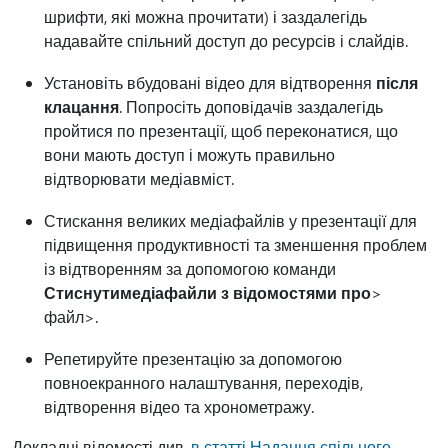
шрифти, які можна прочитати) і заздалегідь
надавайте спільний доступ до ресурсів і слайдів.
Установіть вбудовані відео для відтворення
після
клацання
. Попросіть доповідачів заздалегідь
пройтися по презентації, щоб переконатися, що
вони мають доступ і можуть правильно
відтворювати медіавміст.
Стискання великих медіафайлів у презентації для
підвищення продуктивності та зменшення проблем
із відтворенням за допомогою команди
Стиснути
медіафайли з відомостями про
>
файл>.
Репетируйте презентацію за допомогою
повноекранного налаштування, переходів,
відтворення відео та хронометражу.
Докладні відомості див.
в статті Надання спільного