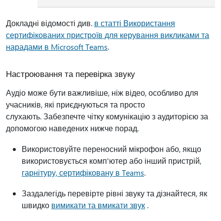
Докладні відомості див.
в статті Використання
сертифікованих пристроїв для керування викликами та
нарадами в Microsoft Teams
.
Настроювання та перевірка звуку
Аудіо може бути важливіше, ніж відео, особливо для
учасників, які приєднуються та просто
слухають. Забезпечте чітку комунікацію з аудиторією за
допомогою наведених нижче порад.
Використовуйте переносний мікрофон або, якщо
використовується комп'ютер або інший пристрій,
гарнітуру, сертифіковану в Teams
.
Заздалегідь перевірте рівні звуку та дізнайтеся, як
швидко
вимикати та вмикати звук
.