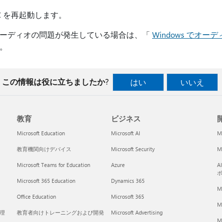
C を再起動します。
ーディオの問題が発生している場合は、「
Windows でオ
。
この情報は役に立ちましたか?
はい
いいえ
教育
ビジネス
開
Microsoft Education
Microsoft AI
M
教育機関向けデバイス
Microsoft Security
Mi
Microsoft Teams for Education
Azure
A
Microsoft 365 Education
Dynamics 365
M
Office Education
Microsoft 365
M
く理
教育者向けトレーニングおよび開発
Microsoft Advertising
Mi