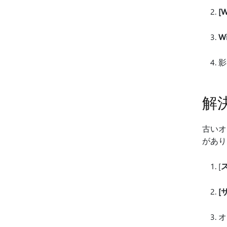
[
W
影
解
古いオ
があり
[
[
オ