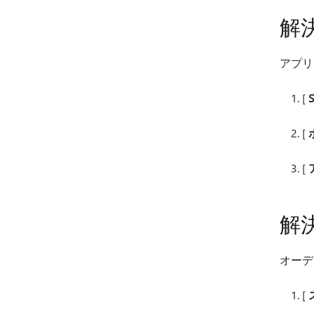
解
アプリ
[
S
[
[
解決
オーデ
[