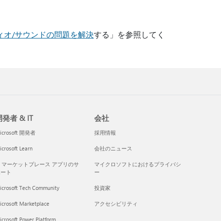
ーディオ/サウンドの問題を解決
する」を参照してく
発者 & IT
会社
icrosoft 開発者
採用情報
crosoft Learn
会社のニュース
I マーケットプレース アプリのサ
マイクロソフトにおけるプライバシ
ポート
ー
icrosoft Tech Community
投資家
icrosoft Marketplace
アクセシビリティ
crosoft Power Platform