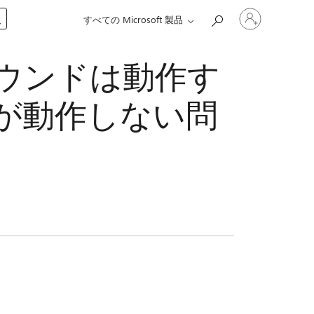
ア
入
すべての Microsoft 製品
カ
ウ
ン
 サウンドは動作す
ト
に
サ
が動作しない問
イ
ン
イ
ン
す
る