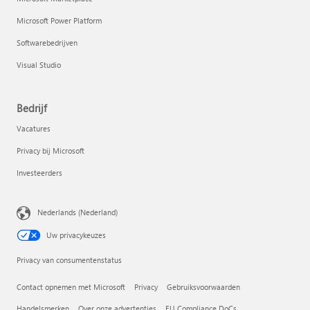
Microsoft Power Platform
Softwarebedrijven
Visual Studio
Bedrijf
Vacatures
Privacy bij Microsoft
Investeerders
Nederlands (Nederland)
Uw privacykeuzes
Privacy van consumentenstatus
Contact opnemen met Microsoft
Privacy
Gebruiksvoorwaarden
Handelsmerken
Over onze advertenties
EU Compliance DoCs