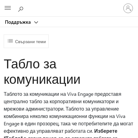
Влезте
Microsoft
във
вашия
Поддръжка
акаунт
Свързани теми
Табло за
комуникации
Таблото за комуникации на Viva Engage предоставя
централно табло за корпоративни комуникатори и
мрежови администратори. Таблото за управление
комбинира няколко комуникационни функции на Viva
Engage в един прозорец, така че потребителите да могат
ефективно да управляват работата си.
Изберете