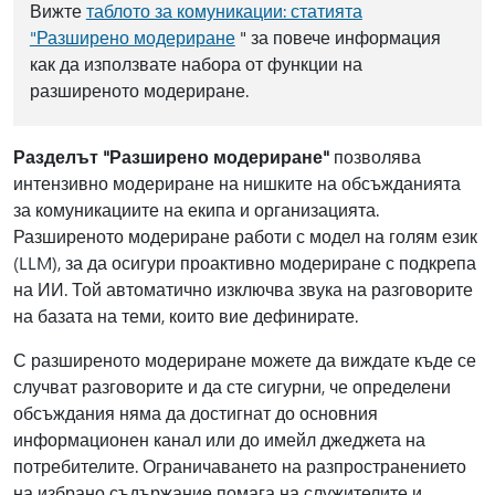
Вижте
таблото за комуникации: статията
"Разширено модериране
" за повече информация
как да използвате набора от функции на
разширеното модериране.
Разделът "Разширено модериране"
позволява
интензивно модериране на нишките на обсъжданията
за комуникациите на екипа и организацията.
Разширеното модериране работи с модел на голям език
(LLM), за да осигури проактивно модериране с подкрепа
на ИИ. Той автоматично изключва звука на разговорите
на базата на теми, които вие дефинирате.
С разширеното модериране можете да виждате къде се
случват разговорите и да сте сигурни, че определени
обсъждания няма да достигнат до основния
информационен канал или до имейл джеджета на
потребителите. Ограничаването на разпространението
на избрано съдържание помага на служителите и