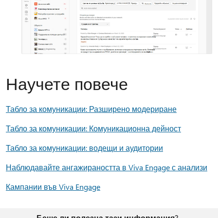
Научете повече
Табло за комуникации: Разширено модериране
Табло за комуникации: Комуникационна дейност
Табло за комуникации: водещи и аудитории
Наблюдавайте ангажираността в Viva Engage с анализи
Кампании във Viva Engage
Беше ли полезна тази информация?