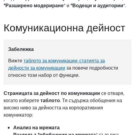
"Разширено модериране
" и
"Водещи и аудитории
".
Комуникационна дейност
Забележка
Вижте
таблото за комуникации: статията за
дейности за комуникации
за повече подробности
относно този набор от функции.
Страницата за дейност по комуникации
се отваря,
когато изберете
таблото
. Тя съдържа обобщения на
високо ниво за дейността на корпоративния
комуникатор:
Анализ на мрежата
Разделът "обобщение на мрежата
" съдържа