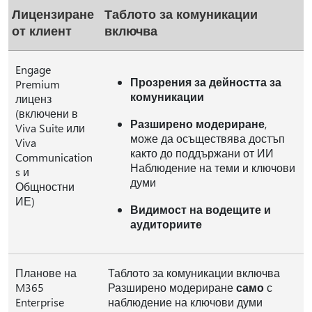
Лицензиране
Таблото за комуникации
от клиент
включва
Engage
Прозрения за дейността за
Premium
комуникации
лиценз
(включени в
Разширено модериране
,
Viva Suite или
може да осъществява достъп
Viva
както до поддържани от ИИ
Communication
Наблюдение на теми и ключови
s и
думи
Общностни
ИЕ)
Видимост на водещите и
аудиториите
Планове на
Таблото за комуникации включва
M365
Разширено модериране
само
с
Enterprise
наблюдение на ключови думи