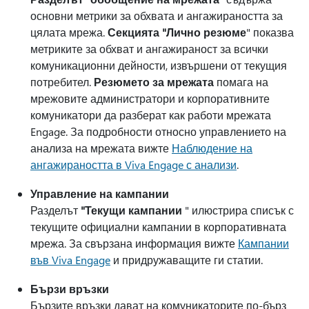
основни метрики за обхвата и ангажираността за
цялата мрежа.
Секцията "Лично резюме
" показва
метриките за обхват и ангажираност за всички
комуникационни дейности, извършени от текущия
потребител.
Резюмето за мрежата
помага на
мрежовите администратори и корпоративните
комуникатори да разберат как работи мрежата
Engage. За подробности относно управлението на
анализа на мрежата вижте
Наблюдение на
ангажираността в Viva Engage с анализи
.
Управление на кампании
Разделът
"Текущи кампании
" илюстрира списък с
текущите официални кампании в корпоративната
мрежа. За свързана информация вижте
Кампании
във Viva Engage
и придружаващите ги статии.
Бързи връзки
Бързите връзки дават на комуникаторите по-бърз