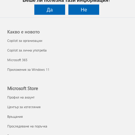
Да
Не
Какво е новото
Copilot за организации
Copilot за лична употреба
Microsoft 365
Приложения за Windows 11
Microsoft Store
Профил на акаунт
Център за изтегляния
Връщания
Проследяване на поръчка