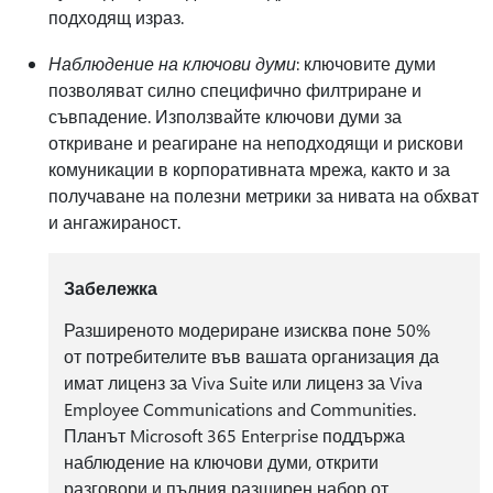
подходящ израз.
Наблюдение на ключови думи
: ключовите думи
позволяват силно специфично филтриране и
съвпадение. Използвайте ключови думи за
откриване и реагиране на неподходящи и рискови
комуникации в корпоративната мрежа, както и за
получаване на полезни метрики за нивата на обхват
и ангажираност.
Забележка
Разширеното модериране изисква поне 50%
от потребителите във вашата организация да
имат лиценз за Viva Suite или лиценз за Viva
Employee Communications and Communities.
Планът Microsoft 365 Enterprise поддържа
наблюдение на ключови думи, открити
разговори и пълния разширен набор от