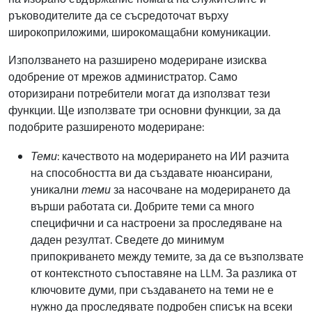
ръководителите да се съсредоточат върху
широкоприложими, широкомащабни комуникации.
Използването на разширено модериране изисква
одобрение от мрежов администратор. Само
оторизирани потребители могат да използват тези
функции. Ще използвате три основни функции, за да
подобрите разширеното модериране:
Теми
: качеството на модерирането на ИИ разчита
на способността ви да създавате нюансирани,
уникални
теми
за насочване на модерирането да
върши работата си. Добрите теми са много
специфични и са настроени за проследяване на
даден резултат. Сведете до минимум
припокриването между темите, за да се възползвате
от контекстното съпоставяне на LLM. За разлика от
ключовите думи, при създаването на теми не е
нужно да проследявате подробен списък на всеки