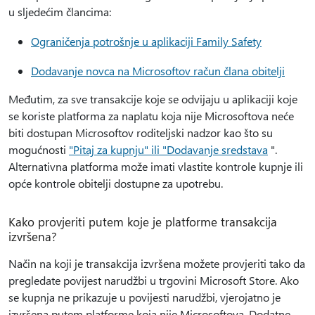
u sljedećim člancima:
Ograničenja potrošnje u aplikaciji Family Safety
Dodavanje novca na Microsoftov račun člana obitelji
Međutim, za sve transakcije koje se odvijaju u aplikaciji koje
se koriste platforma za naplatu koja nije Microsoftova neće
biti dostupan Microsoftov roditeljski nadzor kao što su
mogućnosti
"Pitaj za kupnju" ili "Dodavanje sredstava
".
Alternativna platforma može imati vlastite kontrole kupnje ili
opće kontrole obitelji dostupne za upotrebu.
Kako provjeriti putem koje je platforme transakcija
izvršena?
Način na koji je transakcija izvršena možete provjeriti tako da
pregledate povijest narudžbi u trgovini Microsoft Store. Ako
se kupnja ne prikazuje u povijesti narudžbi, vjerojatno je
izvršena putem platforme koja nije Microsoftova. Dodatne