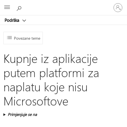
Prijavite
Microsoft
se
u
Podrška
svoj
račun
Povezane teme
Kupnje iz aplikacije
putem platformi za
naplatu koje nisu
Microsoftove
Primjenjuje se na