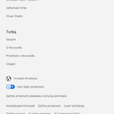
Softverske tvrtke
Visual Studio
Tvrtka
Karijere
O Microsoftu
Privatnost u Microsoftu
Ulagači
Hrvatski (Hrvatska)
Vaši izbori privatnosti
Zaštita privatnosti podataka o zdravlju potrošača
Kontaktirajte Microsoft
Zaštita privatnosti
Uvjeti korištenja
Zaštitni znakovi
O našim oglasima
EU Compliance DoCs