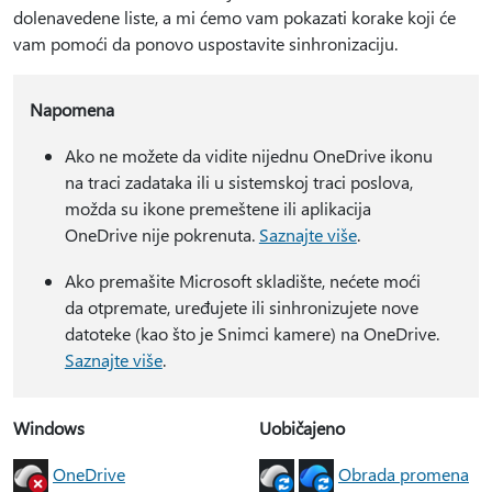
dolenavedene liste, a mi ćemo vam pokazati korake koji će
vam pomoći da ponovo uspostavite sinhronizaciju.
Napomena
Ako ne možete da vidite nijednu OneDrive ikonu
na traci zadataka ili u sistemskoj traci poslova,
možda su ikone premeštene ili aplikacija
OneDrive nije pokrenuta.
Saznajte više
.
Ako premašite Microsoft skladište, nećete moći
da otpremate, uređujete ili sinhronizujete nove
datoteke (kao što je Snimci kamere) na OneDrive.
Saznajte više
.
Windows
Uobičajeno
OneDrive
Obrada promena