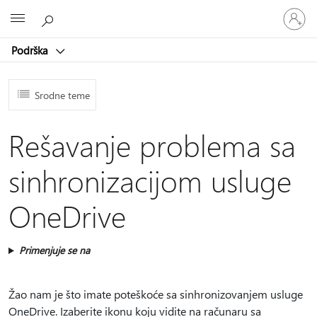
Prijavite
Microsoft
se
na
Podrška
nalog
Srodne teme
Rešavanje problema sa
sinhronizacijom usluge
OneDrive
Primenjuje se na
Žao nam je što imate poteškoće sa sinhronizovanjem usluge
OneDrive. Izaberite ikonu koju vidite na računaru sa