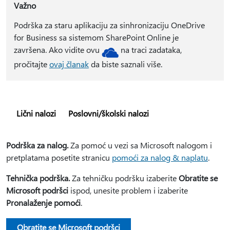
Važno
Podrška za staru aplikaciju za sinhronizaciju OneDrive
for Business sa sistemom SharePoint Online je
završena. Ako vidite ovu
na traci zadataka,
pročitajte
ovaj članak
da biste saznali više.
Lični nalozi
Poslovni/školski nalozi
Podrška za nalog.
Za pomoć u vezi sa Microsoft nalogom i
pretplatama posetite stranicu
pomoći za nalog & naplatu
.
Tehnička podrška.
Za tehničku podršku izaberite
Obratite se
Microsoft podršci
ispod, unesite problem i izaberite
Pronalaženje pomoći
.
Obratite se Microsoft podršci