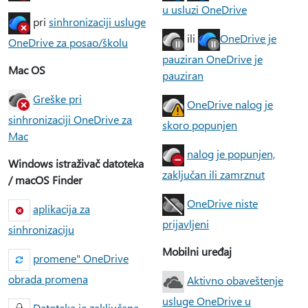
u usluzi OneDrive
pri
sinhronizaciji usluge
ili
OneDrive je
OneDrive za posao/školu
pauziran OneDrive je
Mac OS
pauziran
Greške pri
OneDrive nalog je
sinhronizaciji OneDrive za
skoro popunjen
Mac
nalog je popunjen,
Windows istraživač datoteka
zaključan ili zamrznut
/ macOS Finder
OneDrive niste
aplikacija za
prijavljeni
sinhronizaciju
Mobilni uređaj
promene" OneDrive
obrada promena
Aktivno obaveštenje
usluge OneDrive u
Datoteka je zaključana