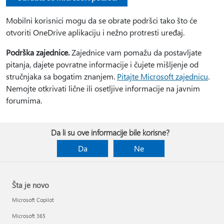
Mobilni korisnici mogu da se obrate podršci tako što će
otvoriti OneDrive aplikaciju i nežno protresti uređaj.
Podrška zajednice.
Zajednice vam pomažu da postavljate
pitanja, dajete povratne informacije i čujete mišljenje od
stručnjaka sa bogatim znanjem.
Pitajte Microsoft zajednicu
.
Nemojte otkrivati lične ili osetljive informacije na javnim
forumima.
Da li su ove informacije bile korisne?
Da
Ne
Šta je novo
Microsoft Copilot
Microsoft 365