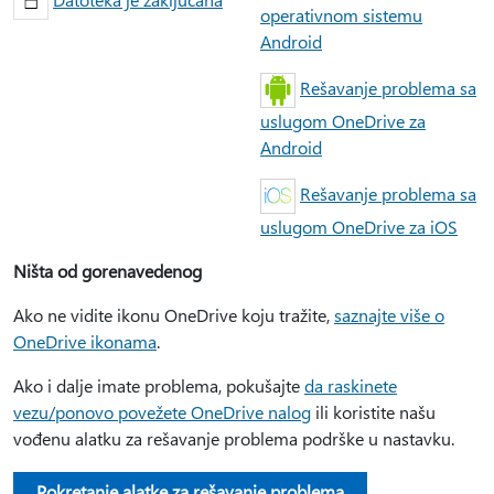
operativnom sistemu
Android
Rešavanje problema sa
uslugom OneDrive za
Android
Rešavanje problema sa
uslugom OneDrive za iOS
Ništa od gorenavedenog
Ako ne vidite ikonu OneDrive koju tražite,
saznajte više o
OneDrive ikonama
.
Ako i dalje imate problema, pokušajte
da raskinete
vezu/ponovo povežete OneDrive nalog
ili koristite našu
vođenu alatku za rešavanje problema podrške u nastavku.
Pokretanje alatke za rešavanje problema