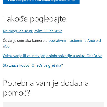
Takođe pogledajte
Ne mogu da se prijavim u OneDrive
Čuvanje snimaka kamere u
operativnim sistemima Android
i
iOS
Otkazivanje ili zaustavljanje sinhronizacije u usluzi OneDrive
Šta znače kodovi OneDrive grešaka?
Potrebna vam je dodatna
pomoć?