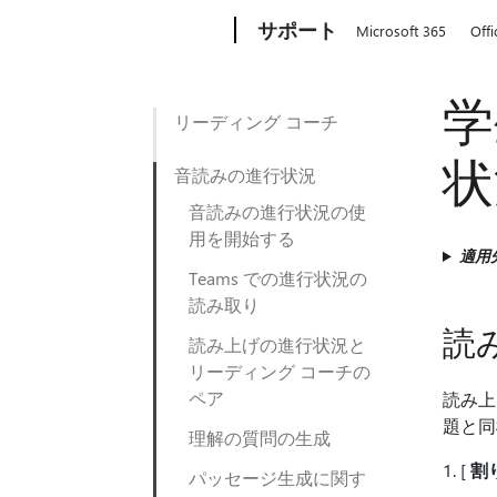
Microsoft
サポート
Microsoft 365
Offi
学
リーディング コーチ
状
音読みの進行状況
音読みの進行状況の使
用を開始する
適用
Teams での進行状況の
読み取り
読
読み上げの進行状況と
リーディング コーチの
ペア
読み上
題と同
理解の質問の生成
1. [
割
パッセージ生成に関す