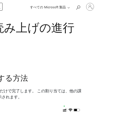
ア
入
すべての Microsoft 製品
カ
ウ
ン
読み上げの進行
ト
に
サ
イ
ン
イ
ン
す
る
する方法
だけで完了します。 この割り当ては、他の課
表示されます。