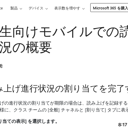
ce
製品
デバイス
表示数を増やす
Microsoft 365 を購
生向けモバイルでの
況の概要
先
み上げ進行状況の割り当てを完了
げの進行状況の割り当てが期限の場合は、読み上げを記録する
様に、クラス チームの [全般] チャネルと [割り当て] タブに
り当ての表示] を選択します。