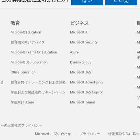
教育
ビジネス
開
Microsoft Education
Microsoft AI
M
教育機関向けデバイス
Microsoft Security
Mi
Microsoft Teams for Education
Azure
A
Microsoft 365 Education
Dynamics 365
M
Office Education
Microsoft 365
M
く理
教育者向けトレーニングおよび開発
Microsoft Advertising
Mi
学生および保護者向けキャンペーン
Microsoft 365 Copilot
学生向け Azure
Microsoft Teams
Vi
マーの正常性のプライバシー
Microsoft に問い合わせ
プライバシー
特定商取引法に基づ