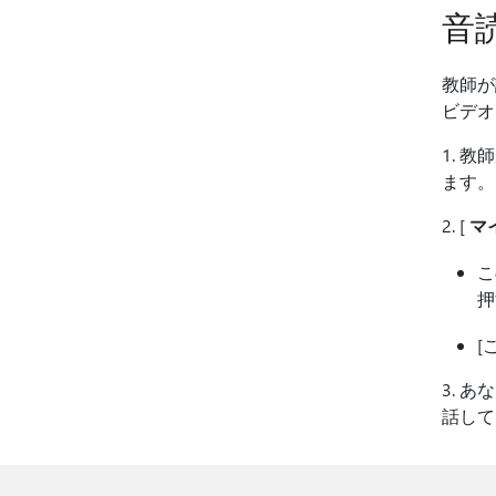
音
教師が
ビデオ
1. 
ます
2. [
マ
こ
押
[
3. 
話して