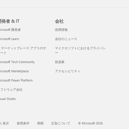
発者 & IT
会社
icrosoft 開発者
採用情報
crosoft Learn
会社のニュース
I マーケットプレース アプリのサ
マイクロソフトにおけるプライバシ
ポート
ー
icrosoft Tech Community
投資家
icrosoft Marketplace
アクセシビリティ
crosoft Power Platform
ソフトウェア会社
sual Studio
く表示
使用条件
商標
広告について
© Microsoft 2026