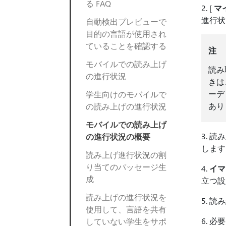
る FAQ
2. [
マ
進行状
自動検出プレビューで
目的の言語が使用され
ていることを確認する
注
モバイルでの読み上げ
読み
の進行状況
きは
ーデ
学生向けのモバイルで
あり
の読み上げの進行状況
モバイルでの読み上げ
3. 
の進行状況の概要
します
読み上げ進行状況の割
り当てのパッセージ生
4.
イマ
成
立つ設
読み上げの進行状況を
5. 
使用して、言語を共有
6. 
していない学生をサポ