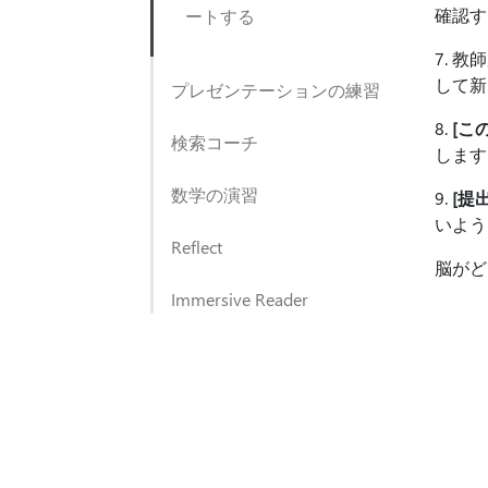
確認す
ートする
7. 
して新
プレゼンテーションの練習
8.
[こ
検索コーチ
します
数学の演習
9.
[提出
いよう
Reflect
脳がど
Immersive Reader