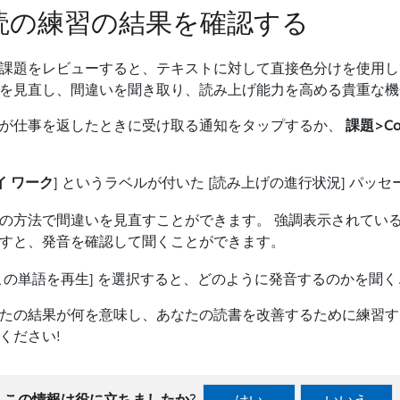
読の練習の結果を確認する
課題をレビューすると、テキストに対して直接色分けを使用し
を見直し、間違いを聞き取り、読み上げ能力を高める貴重な機
教師が仕事を返したときに受け取る通知をタップするか、
課題>Com
。
イ ワーク
] というラベルが付いた [読み上げの進行状況] パッ
の方法で間違いを見直すことができます。 強調表示されている単
すと、発音を確認して聞くことができます。
この単語を再生] を選択すると、どのように発音するのかを聞
あなたの結果が何を意味し、あなたの読書を改善するために練習
ください!
この情報は役に立ちましたか?
はい
いいえ