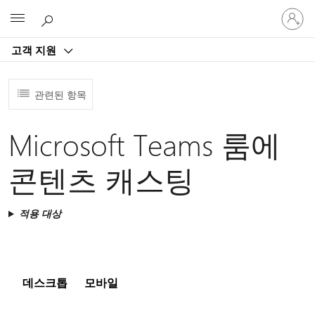
귀
Microsoft
하
계
고객 지원
정
에
로
관련된 항목
그
인
Microsoft Teams 룸에
콘텐츠 캐스팅
적용 대상
데스크톱
모바일