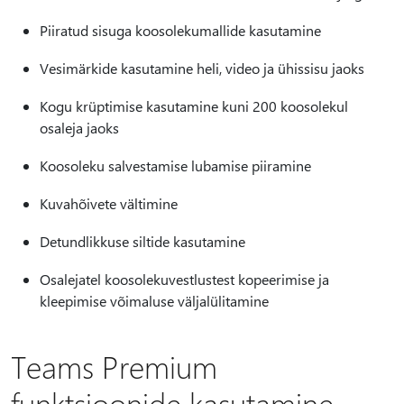
Piiratud sisuga koosolekumallide kasutamine
Vesimärkide kasutamine heli, video ja ühissisu jaoks
Kogu krüptimise kasutamine kuni 200 koosolekul
osaleja jaoks
Koosoleku salvestamise lubamise piiramine
Kuvahõivete vältimine
Detundlikkuse siltide kasutamine
Osalejatel koosolekuvestlustest kopeerimise ja
kleepimise võimaluse väljalülitamine
Teams Premium
funktsioonide kasutamine