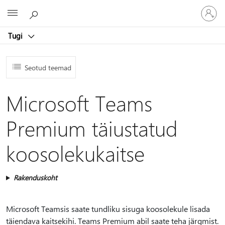
Logige
Microsoft
sisse
oma
Tugi
kontole
Seotud teemad
Microsoft Teams
Premium täiustatud
koosolekukaitse
Rakenduskoht
Microsoft Teamsis saate tundliku sisuga koosolekule lisada
täiendava kaitsekihi. Teams Premium abil saate teha järgmist.