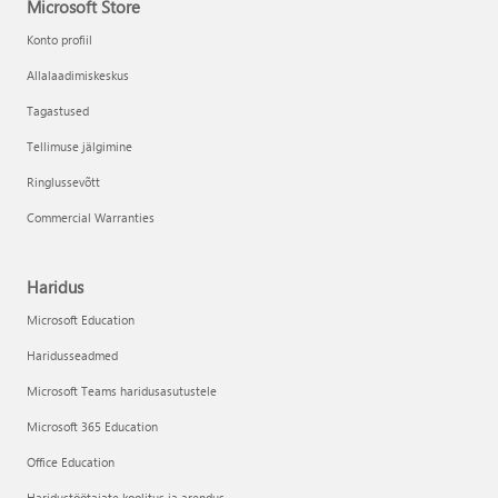
Microsoft Store
Konto profiil
Allalaadimiskeskus
Tagastused
Tellimuse jälgimine
Ringlussevõtt
Commercial Warranties
Haridus
Microsoft Education
Haridusseadmed
Microsoft Teams haridusasutustele
Microsoft 365 Education
Office Education
Haridustöötajate koolitus ja arendus