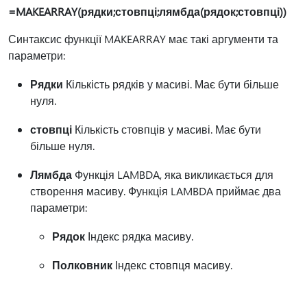
=MAKEARRAY(рядки;стовпці;лямбда(рядок;стовпці))
Синтаксис функції MAKEARRAY має такі аргументи та
параметри:
Рядки
Кількість рядків у масиві. Має бути більше
нуля.
стовпці
Кількість стовпців у масиві. Має бути
більше нуля.
Лямбда
Функція LAMBDA, яка викликається для
створення масиву. Функція LAMBDA приймає два
параметри:
Рядок
Індекс рядка масиву.
Полковник
Індекс стовпця масиву.