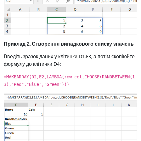
Приклад 2. Створення випадкового списку значень
Введіть зразок даних у клітинки D1:E3, а потім скопіюйте
формулу до клітинки D4:
=MAKEARRAY(D2,E2,LAMBDA(row,col,CHOOSE(RANDBETWEEN(1,
3),"Red","Blue","Green")))