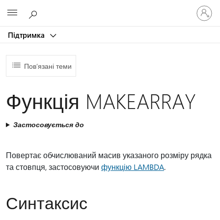
Увійдіть
Microsoft
у
свій
Підтримка
обліков
запис
Пов’язані теми
Функція MAKEARRAY
Застосовується до
Повертає обчислюваний масив указаного розміру рядка
та стовпця, застосовуючи
функцію LAMBDA
.
Синтаксис