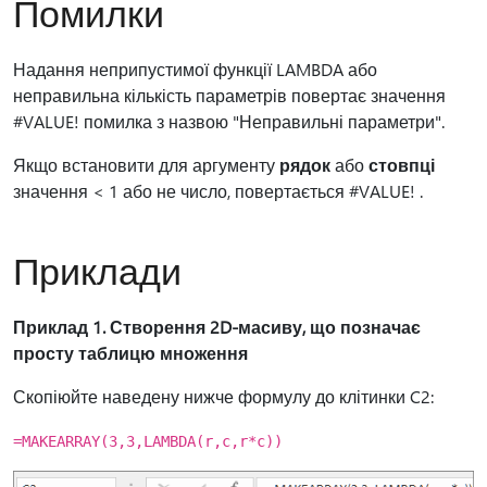
Помилки
Надання неприпустимої функції LAMBDA або
неправильна кількість параметрів повертає значення
#VALUE! помилка з назвою "Неправильні параметри".
Якщо встановити для аргументу
рядок
або
стовпці
значення < 1 або не число, повертається #VALUE! .
Приклади
Приклад 1. Створення 2D-масиву, що позначає
просту таблицю множення
Скопіюйте наведену нижче формулу до клітинки C2:
=MAKEARRAY(3,3,LAMBDA(r,c,r*c))