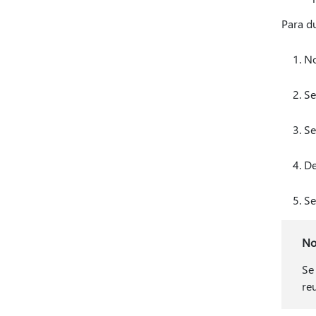
Para d
No
Se
Se
De
Se
No
Se
re