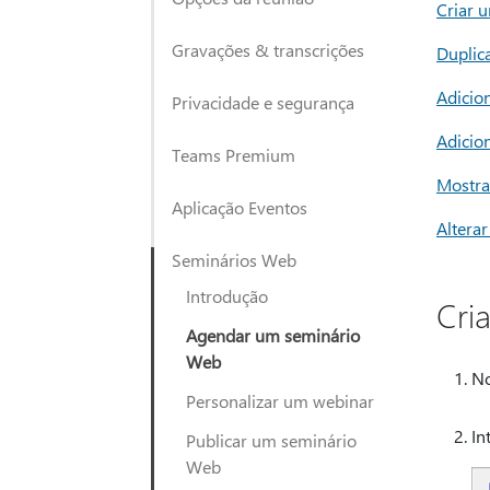
Criar 
Gravações & transcrições
Duplic
Adicio
Privacidade e segurança
Adicio
Teams Premium
Mostra
Aplicação Eventos
Altera
Seminários Web
Introdução
Cri
Agendar um seminário
Web
No
Personalizar um webinar
In
Publicar um seminário
Web