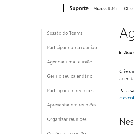
Microsoft
Suporte
Microsoft 365
Offic
Ag
Sessão do Teams
Participar numa reunião
Aplic
Agendar uma reunião
Crie um
Gerir o seu calendário
agenda
Participar em reuniões
Para s
e even
Apresentar em reuniões
Nes
Organizar reuniões
Opções da reunião