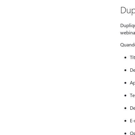
Dup
Dupliq
webina
Quando
Tí
De
Ap
Te
De
E-
Op