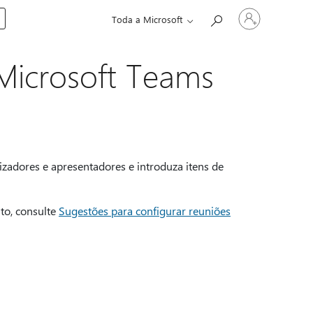
Iniciar
Toda a Microsoft
sessão
na
conta
Microsoft Teams
izadores e apresentadores e introduza itens de
to, consulte
Sugestões para configurar reuniões