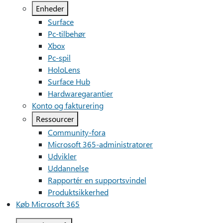
Enheder
Surface
Pc-tilbehør
Xbox
Pc-spil
HoloLens
Surface Hub
Hardwaregarantier
Konto og fakturering
Ressourcer
Community-fora
Microsoft 365-administratorer
Udvikler
Uddannelse
Rapportér en supportsvindel
Produktsikkerhed
Køb Microsoft 365