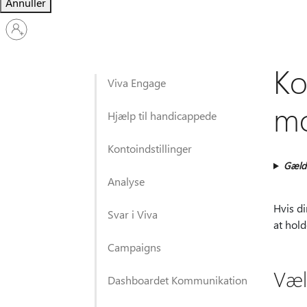
Annuller
Log
på
din
konto
Ko
Viva Engage
mo
Hjælp til handicappede
Kontoindstillinger
Gælde
Analyse
Hvis d
Svar i Viva
at hold
Campaigns
Væl
Dashboardet Kommunikation