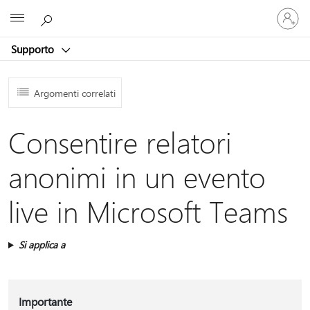
Accedi
Microsoft
con
il
Supporto
tuo
account
Argomenti correlati
Consentire relatori
anonimi in un evento
live in Microsoft Teams
Si applica a
Importante