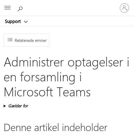
Log
Microsoft
på
din
Support
konto
Relaterede emner
Administrer optagelser i
en forsamling i
Microsoft Teams
Gælder for
Denne artikel indeholder