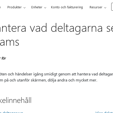
e
Produkter
Enheter
Konto och fakturering
Resurser
ntera vad deltagarna se
eams
 för
öten och händelser igång smidigt genom att hantera vad deltagar
em på och utanför skärmen, dölja andra och mycket mer.
kelinnehåll
a deltagarvyn
Visa dela