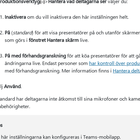
roduktionsverktyg
>
Hantera vad deltagarna ser
väljer du:
Inaktivera
om du vill inaktivera den här inställningen helt.
På
(
standard
) för att visa presentatörer på och utanför skärm
som görs i
fönstret Hantera skärm
live.
På med förhandsgranskning
för att köa presentatörer för att 
ändringarna live. Endast personer som
har kontroll över prod
med förhandsgranskning. Mer information finns i
Hantera del
lj
Använd
.
andard har deltagarna inte åtkomst till sina mikrofoner och kame
behörigheter.
ps
 här inställningarna kan konfigureras i Teams-mobilapp.