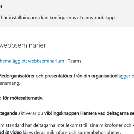
ps
 här inställningarna kan konfigureras i Teams-mobilapp.
t webbseminarier
hemalägg ett webbseminarium
i Teams.
edorganisatörer
och
presentatörer från din organisation
lägger d
enemang.
för mötesalternativ
.
tagande
aktiverar du
växlingsknappen Hantera vad deltagarna se
m standard har deltagarna inte åtkomst till sina mikrofoner och 
ud & video
låses deras mikrofon- och kamerabehörigheter.