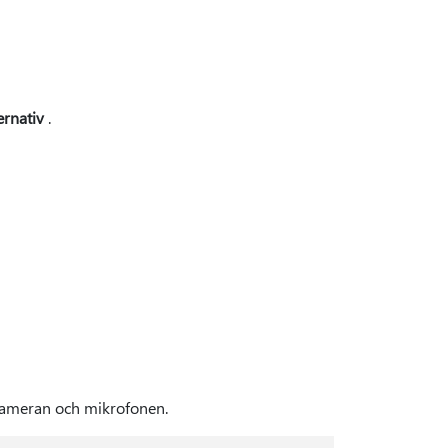
ernativ
.
 kameran och mikrofonen.