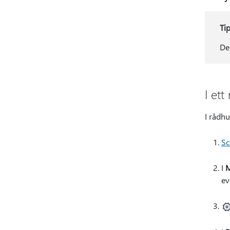
Ti
De
I ett
I rådhu
Sc
I
M
ev