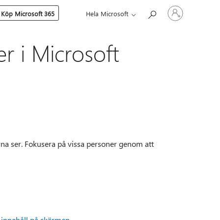
Logga
Köp Microsoft 365
Hela Microsoft
in
på
ditt
konto
r i Microsoft
na ser. Fokusera på vissa personer genom att
t innehåll på skärmen