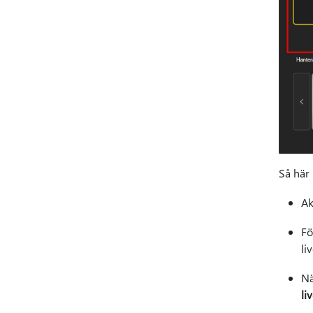
Så här
Ak
Fö
li
Nä
li