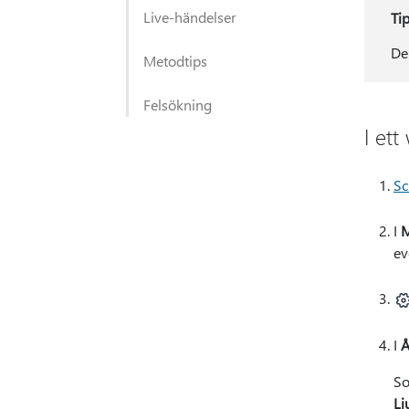
Live-händelser
Ti
De
Metodtips
Felsökning
I et
Sc
I
M
ev
I
Å
So
Lj