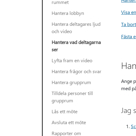
rummet
Visa e
Hantera lobbyn
Hantera deltagares ljud
Ta bor
och video
Fästa 
Hantera vad deltagarna
ser
Lyfta fram en video
Han
Hantera frågor och svar
Ange p
Hantera grupprum
med på
Tilldela personer till
grupprum
Jag s
Lås ett möte
Avsluta ett möte
Sc
Rapporter om