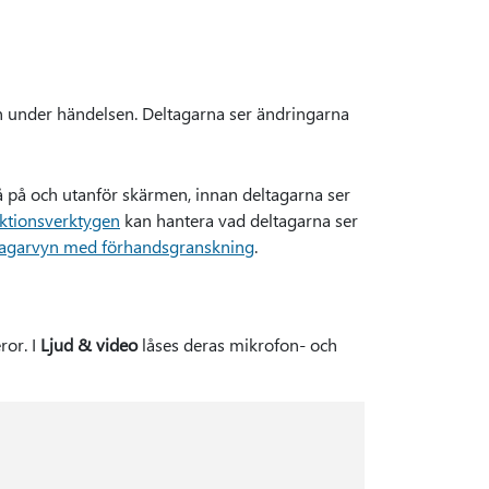
en under händelsen. Deltagarna ser ändringarna
gå på och utanför skärmen, innan deltagarna ser
uktionsverktygen
kan hantera vad deltagarna ser
tagarvyn med förhandsgranskning
.
ror. I
Ljud & video
låses deras mikrofon- och