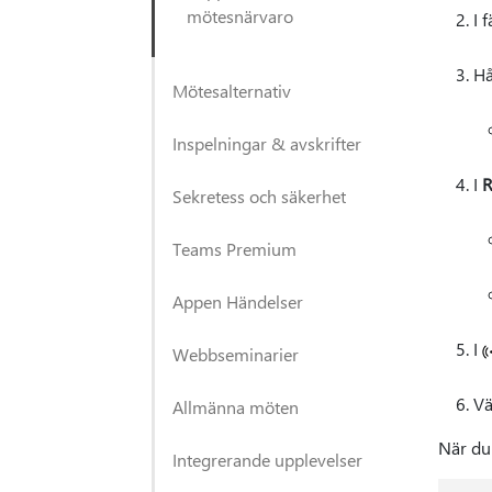
mötesnärvaro
I 
Hå
Mötesalternativ
Inspelningar & avskrifter
I
R
Sekretess och säkerhet
Teams Premium
Appen Händelser
I
Webbseminarier
Vä
Allmänna möten
När du
Integrerande upplevelser