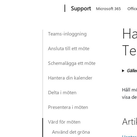
Microsoft
Support
Microsoft 365
Offic
Ha
Teams-inloggning
T
Ansluta till ett möte
Schemalägga ett möte
Gäller
Hantera din kalender
Håll m
Delta i möten
visa d
Presentera i möten
Arti
Värd för möten
Använd det gröna
Hanter