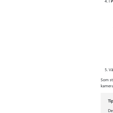
I
P
Vä
Som st
kamera
Ti
De