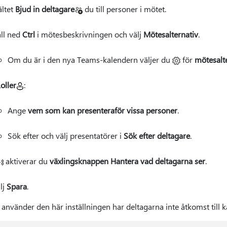
fältet
Bjud in deltagare
du till personer i mötet.
ll ned
Ctrl
i mötesbeskrivningen och välj
Mötesalternativ
.
Om du är i den nya Teams-kalendern väljer du
för
mötesalt
oller
:
Ange
vem som kan presentera
för vissa personer
.
Sök efter och välj presentatörer i
Sök efter deltagare
.
aktiverar du
växlingsknappen Hantera vad deltagarna ser
.
lj
Spara
.
 använder den här inställningen har deltagarna inte åtkomst till