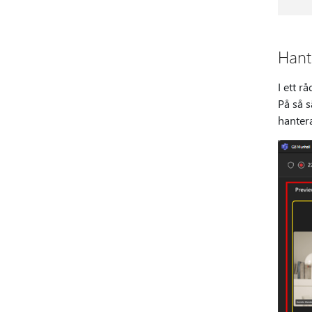
Hant
I ett r
På så s
hanter