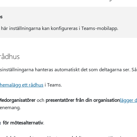
ps
 här inställningarna kan konfigureras i Teams-mobilapp.
 rådhus
sinställningarna hanteras automatiskt det som deltagarna ser. Så 
hemalägg ett rådhus
i Teams.
edorganisatörer
och
presentatörer från din organisation
lägger d
enemang.
för mötesalternativ
.