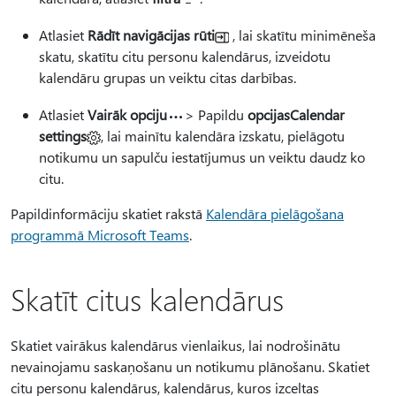
Atlasiet
Rādīt navigācijas rūti
, lai skatītu minimēneša
skatu, skatītu citu personu kalendārus, izveidotu
kalendāru grupas un veiktu citas darbības.
Atlasiet
Vairāk opciju
> Papildu
opcijasCalendar
settings
, lai mainītu kalendāra izskatu, pielāgotu
notikumu un sapulču iestatījumus un veiktu daudz ko
citu.
Papildinformāciju skatiet rakstā
Kalendāra pielāgošana
programmā Microsoft Teams
.
Skatīt citus kalendārus
Skatiet vairākus kalendārus vienlaikus, lai nodrošinātu
nevainojamu saskaņošanu un notikumu plānošanu. Skatiet
citu personu kalendārus, kalendārus, kuros izceltas