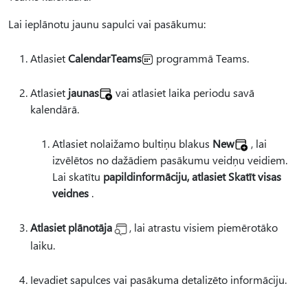
Lai ieplānotu jaunu sapulci vai pasākumu:
Atlasiet
CalendarTeams
programmā Teams.
Atlasiet
jaunas
vai atlasiet laika periodu savā
kalendārā.
Atlasiet nolaižamo bultiņu blakus
New
, lai
izvēlētos no dažādiem pasākumu veidņu veidiem.
Lai skatītu
papildinformāciju, atlasiet Skatīt visas
veidnes
.
Atlasiet plānotāja
, lai atrastu visiem piemērotāko
laiku.
Ievadiet sapulces vai pasākuma detalizēto informāciju.