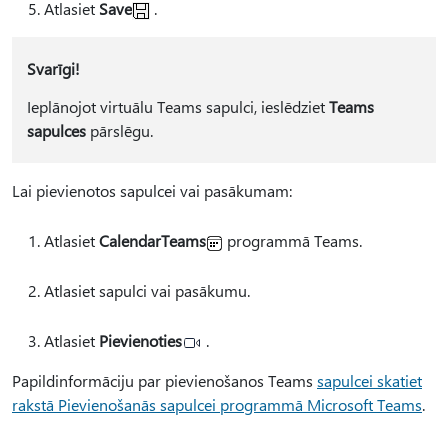
Atlasiet
Save
.
Svarīgi!
Ieplānojot virtuālu Teams sapulci, ieslēdziet
Teams
sapulces
pārslēgu.
Lai pievienotos sapulcei vai pasākumam:
Atlasiet
CalendarTeams
programmā Teams.
Atlasiet sapulci vai pasākumu.
Atlasiet
Pievienoties
.
Papildinformāciju par pievienošanos Teams
sapulcei skatiet
rakstā Pievienošanās sapulcei programmā Microsoft Teams
.