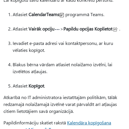
Atlasiet
CalendarTeams
programmā Teams.
Atlasiet
Vairāk opciju
>
Papildu opcijas Koplietot
.
Ievadiet e-pasta adresi vai kontaktpersonu, ar kuru
vēlaties kopīgot.
Blakus bērna vārdam atlasiet nolaižamo izvēlni, lai
izvēlētos atļaujas.
Atlasiet
Kopīgot
.
Atkarībā no IT administratora iestatītajām politikām, tālāk
redzamajā nolaižamajā izvēlnē varat pārvaldīt arī atļaujas
citiem lietotājiem savā organizācijā.
Papildinformāciju skatiet rakstā
Kalendāra kopīgošana