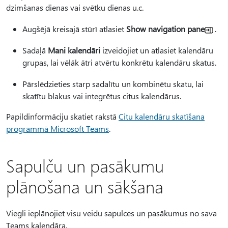
dzimšanas dienas vai svētku dienas u.c.
Augšējā kreisajā stūrī atlasiet
Show navigation pane
.
Sadaļā
Mani kalendāri
izveidojiet un atlasiet kalendāru
grupas, lai vēlāk ātri atvērtu konkrētu kalendāru skatus.
Pārslēdzieties starp sadalītu un kombinētu skatu, lai
skatītu blakus vai integrētus citus kalendārus.
Papildinformāciju skatiet rakstā
Citu kalendāru skatīšana
programmā Microsoft Teams
.
Sapulču un pasākumu
plānošana un sākšana
Viegli ieplānojiet visu veidu sapulces un pasākumus no sava
Teams kalendāra.