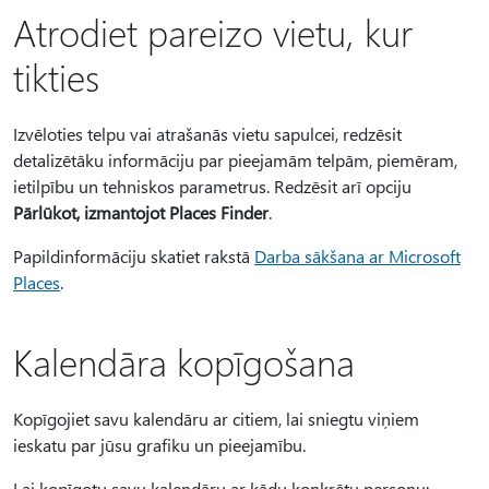
Atrodiet pareizo vietu, kur
tikties
Izvēloties telpu vai atrašanās vietu sapulcei, redzēsit
detalizētāku informāciju par pieejamām telpām, piemēram,
ietilpību un tehniskos parametrus. Redzēsit arī opciju
Pārlūkot, izmantojot Places Finder
.
Papildinformāciju skatiet rakstā
Darba sākšana ar Microsoft
Places
.
Kalendāra kopīgošana
Kopīgojiet savu kalendāru ar citiem, lai sniegtu viņiem
ieskatu par jūsu grafiku un pieejamību.
Lai kopīgotu savu kalendāru ar kādu konkrētu personu: