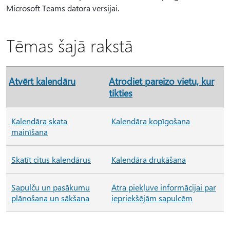
Microsoft Teams datora versijai.
Tēmas šajā rakstā
Atvērt kalendāru
Atrodiet pareizo vietu, kur
tikties
Kalendāra skata
Kalendāra kopīgošana
mainīšana
Skatīt citus kalendārus
Kalendāra drukāšana
Sapulču un pasākumu
Ātra piekļuve informācijai par
plānošana un sākšana
iepriekšējām sapulcēm