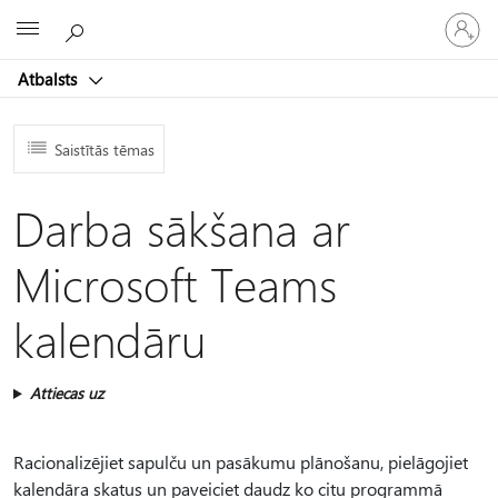
Pieraksti
Microsoft
savā
kontā
Atbalsts
Saistītās tēmas
Darba sākšana ar
Microsoft Teams
kalendāru
Attiecas uz
Racionalizējiet sapulču un pasākumu plānošanu, pielāgojiet
kalendāra skatus un paveiciet daudz ko citu programmā