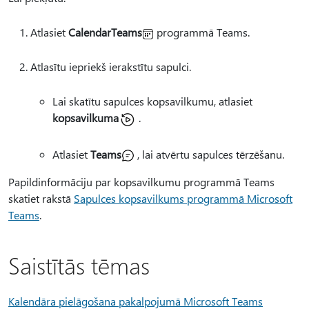
Atlasiet
CalendarTeams
programmā Teams.
Atlasītu iepriekš ierakstītu sapulci.
Lai skatītu sapulces kopsavilkumu, atlasiet
kopsavilkuma
.
Atlasiet
Teams
, lai atvērtu sapulces tērzēšanu.
Papildinformāciju par kopsavilkumu programmā Teams
skatiet rakstā
Sapulces kopsavilkums programmā Microsoft
Teams
.
Saistītās tēmas
Kalendāra pielāgošana pakalpojumā Microsoft Teams