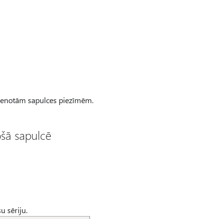
vienotām sapulces piezīmēm.
ošā sapulcē
su sēriju.