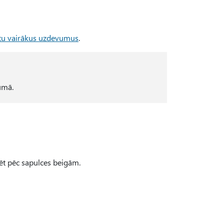
ktu vairākus uzdevumus
.
umā.
ģēt pēc sapulces beigām.