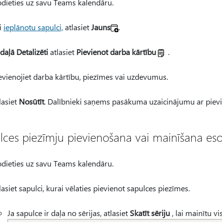
dieties uz savu Teams kalendāru.
i
ieplānotu sapulci,
atlasiet
Jauns
.
daļā Detalizēti
atlasiet
Pievienot darba kārtību
.
evienojiet darba kārtību, piezīmes vai uzdevumus.
lasiet
Nosūtīt
. Dalībnieki saņems pasākuma uzaicinājumu ar pie
lces piezīmju pievienošana vai mainīšana es
dieties uz savu Teams kalendāru.
lasiet sapulci, kurai vēlaties pievienot sapulces piezīmes.
Ja sapulce ir daļa no sērijas, atlasiet
Skatīt sēriju
, lai mainītu vi