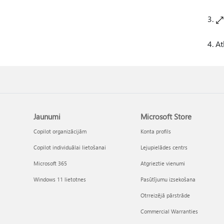
At
Jaunumi
Microsoft Store
Copilot organizācijām
Konta profils
Copilot individuālai lietošanai
Lejupielādes centrs
Microsoft 365
Atgrieztie vienumi
Windows 11 lietotnes
Pasūtījumu izsekošana
Otrreizējā pārstrāde
Commercial Warranties