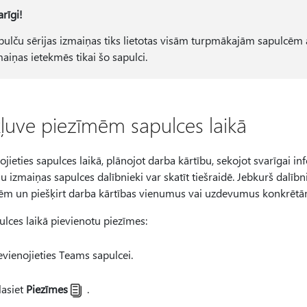
rīgi!
pulču sērijas izmaiņas tiks lietotas visām turpmākajām sapulcēm at
maiņas ietekmēs tikai šo sapulci.
kļuve piezīmēm sapulces laikā
jieties sapulces laikā, plānojot darba kārtību, sekojot svarīgai 
u izmaiņas sapulces dalībnieki var skatīt tiešraidē. Jebkurš dalībn
ēm un piešķirt darba kārtības vienumus vai uzdevumus konkrētā
ulces laikā pievienotu piezīmes:
evienojieties Teams sapulcei.
lasiet
Piezīmes
.