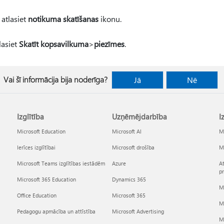
atlasiet
notikuma skatīšanas
ikonu.
lasiet
Skatīt kopsavilkuma
>
piezīmes
.
Vai šī informācija bija noderīga?
Jā
Nē
Izglītība
Uzņēmējdarbība
I
Microsoft Education
Microsoft AI
Mi
Ierīces izglītībai
Microsoft drošība
Mi
Microsoft Teams izglītības iestādēm
Azure
At
p
Microsoft 365 Education
Dynamics 365
Mi
Office Education
Microsoft 365
M
Pedagogu apmācība un attīstība
Microsoft Advertising
Mi