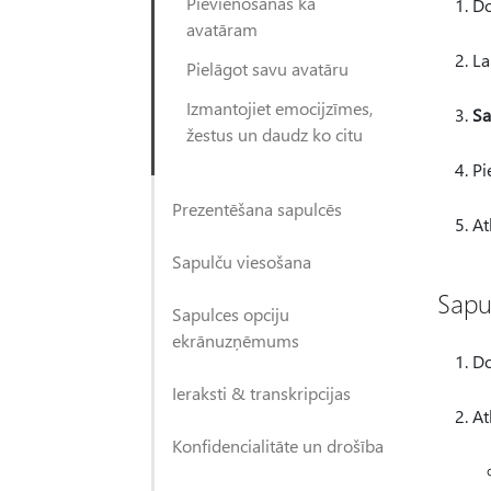
Pievienošanās kā
Do
avatāram
La
Pielāgot savu avatāru
Izmantojiet emocijzīmes,
Sa
žestus un daudz ko citu
Pi
Prezentēšana sapulcēs
At
Sapulču viesošana
Sapu
Sapulces opciju
ekrānuzņēmums
Do
Ieraksti & transkripcijas
At
Konfidencialitāte un drošība