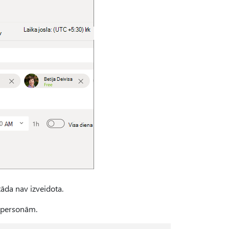
 tāda nav izveidota.
m personām.