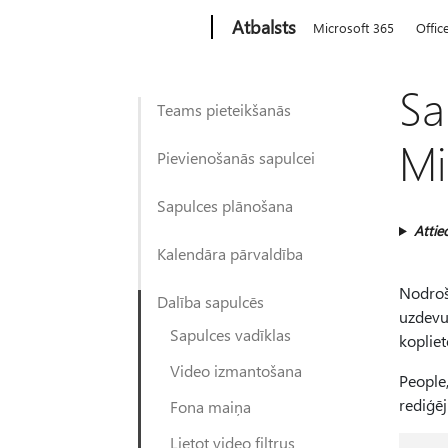
Microsoft
Atbalsts
Microsoft 365
Offic
Sa
Teams pieteikšanās
Mi
Pievienošanās sapulcei
Sapulces plānošana
Attie
Kalendāra pārvaldība
Nodroši
Dalība sapulcēs
uzdevum
Sapulces vadīklas
koplie
Video izmantošana
People,
rediģē
Fona maiņa
Lietot video filtrus