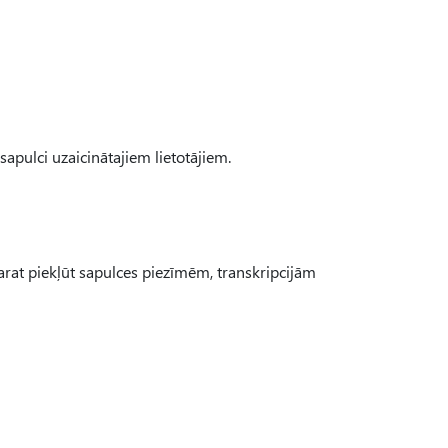
apulci uzaicinātajiem lietotājiem.
arat piekļūt sapulces piezīmēm, transkripcijām