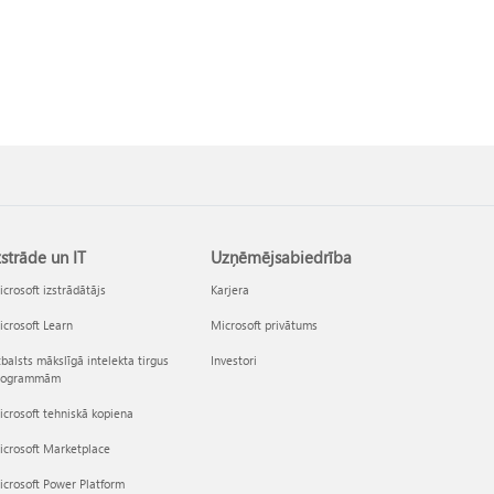
zstrāde un IT
Uzņēmējsabiedrība
crosoft izstrādātājs
Karjera
crosoft Learn
Microsoft privātums
balsts mākslīgā intelekta tirgus
Investori
rogrammām
crosoft tehniskā kopiena
icrosoft Marketplace
crosoft Power Platform