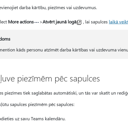
evienojiet darba kārtību, piezīmes vai uzdevumus.
lect
More actions
>
Atvērt jaunā logā
, lai sapulces
laikā vei
doms
ention kāds personu atzīmēt darba kārtības vai uzdevuma vien
kļuve piezīmēm pēc sapulces
s piezīmes tiek saglabātas automātiski, un tās var skatīt un redi
ekļūtu sapulces piezīmēm pēc sapulces:
dieties uz savu Teams kalendāru.