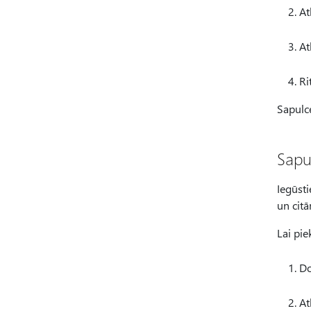
At
At
Ri
Sapulce
Sapu
Iegūsti
un cit
Lai pi
Do
At