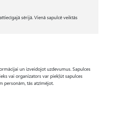
tiecīgajā sērijā. Vienā sapulcē veiktās
informācijai un izveidojot uzdevumus. Sapulces
ieks vai organizators var piekļūt sapulces
m personām, tās atzīmējot.