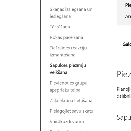
Pi
Skaņas izslēgšana un
ieslēgšana
Ār
Tērzēšana
Rokas pacelšana
Gal
Tiešraides reakciju
izmantošana
Sapulces piezīmju
Pie
veikšana
Pievienoties grupu
Plānoji
apspriežu telpai
dalībni
Zaļā ekrāna lietošana
Pielāgojiet savu skatu
Sapu
Vairākuzdevumu