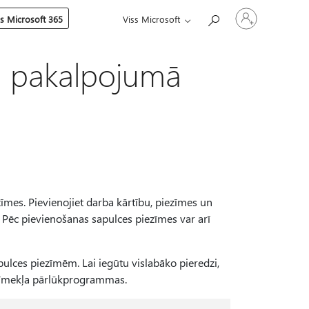
Pierakstieties
es Microsoft 365
Viss Microsoft
savā
kontā
a pakalpojumā
zīmes. Pievienojiet darba kārtību, piezīmes un
. Pēc pievienošanas sapulces piezīmes var arī
apulces piezīmēm. Lai iegūtu vislabāko pieredzi,
i tīmekļa pārlūkprogrammas.