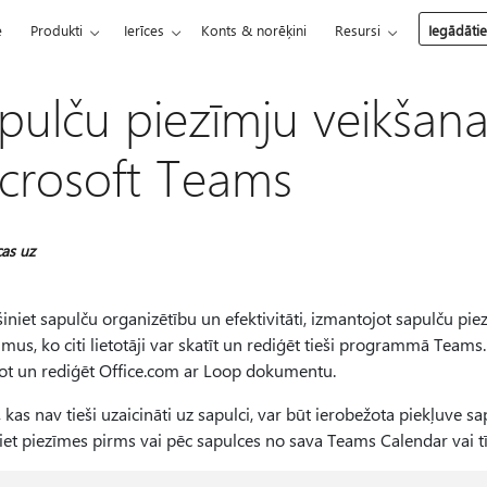
e
Produkti
Ierīces
Konts & norēķini
Resursi
Iegādāti
pulču piezīmju veikšan
crosoft Teams
cas uz
niet sapulču organizētību un efektivitāti, izmantojot sapulču pie
us, ko citi lietotāji var skatīt un rediģēt tieši programmā Teams
tot un rediģēt Office.com ar Loop dokumentu.
 kas nav tieši uzaicināti uz sapulci, var būt ierobežota piekļuve s
jiet piezīmes pirms vai pēc sapulces no sava Teams Calendar va