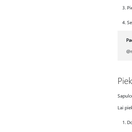
Pi
Se
Pa
@m
Pie
Sapulce
Lai pi
Do