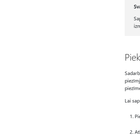
Sva
Sa
iz
Pie
Sadarbo
piezīmj
piezīm
Lai sap
Pi
At