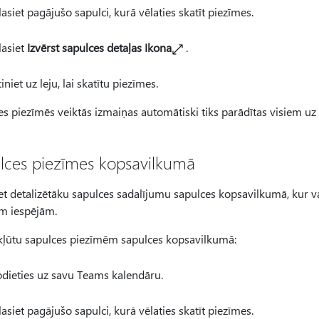
lasiet pagājušo sapulci, kurā vēlaties skatīt piezīmes.
lasiet
Izvērst sapulces detaļas Ikona
.
tiniet uz leju, lai skatītu piezīmes.
s piezīmēs veiktās izmaiņas automātiski tiks parādītas visiem uz s
lces piezīmes kopsavilkumā
et detalizētāku sapulces sadalījumu sapulces kopsavilkumā, kur v
ām iespējām.
ekļūtu sapulces piezīmēm sapulces kopsavilkumā:
dieties uz savu Teams kalendāru.
lasiet pagājušo sapulci, kurā vēlaties skatīt piezīmes.