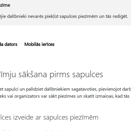
ezīme
ējie dalībnieki nevarēs piekļūt sapulces piezīmēm un tās rediģēt.
da dators
Mobilās ierīces
zīmju sākšana pirms sapulces
et sapulci un palīdziet dalībniekiem sagatavoties, pievienojot darba
eks vai organizators var sākt piezīmes un skatīt izmaiņas, kad tās 
lces izveide ar sapulces piezīmēm