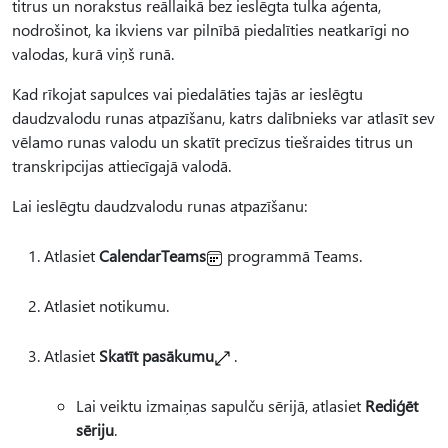
titrus un norakstus reāllaikā bez ieslēgta tulka aģenta,
nodrošinot, ka ikviens var pilnībā piedalīties neatkarīgi no
valodas, kurā viņš runā.
Kad rīkojat sapulces vai piedalāties tajās ar ieslēgtu
daudzvalodu runas atpazīšanu, katrs dalībnieks var atlasīt sev
vēlamo runas valodu un skatīt precīzus tiešraides titrus un
transkripcijas attiecīgajā valodā.
Lai ieslēgtu daudzvalodu runas atpazīšanu:
Atlasiet
CalendarTeams
programmā Teams.
Atlasiet notikumu.
Atlasiet
Skatīt pasākumu
.
Lai veiktu izmaiņas sapulču sērijā, atlasiet
Rediģēt
sēriju
.