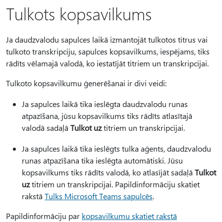
Tulkots kopsavilkums
Ja daudzvalodu sapulces laikā izmantojāt tulkotos titrus vai
tulkoto transkripciju, sapulces kopsavilkums, iespējams, tiks
rādīts vēlamajā valodā, ko iestatījāt titriem un transkripcijai.
Tulkoto kopsavilkumu ģenerēšanai ir divi veidi:
Ja sapulces laikā tika ieslēgta daudzvalodu runas
atpazīšana, jūsu kopsavilkums tiks rādīts atlasītajā
valodā sadaļā
Tulkot uz
titriem un transkripcijai.
Ja sapulces laikā tika ieslēgts tulka aģents, daudzvalodu
runas atpazīšana tika ieslēgta automātiski. Jūsu
kopsavilkums tiks rādīts valodā, ko atlasījāt sadaļā
Tulkot
uz
titriem un transkripcijai. Papildinformāciju skatiet
rakstā
Tulks Microsoft Teams sapulcēs
.
Papildinformāciju par
kopsavilkumu skatiet rakstā