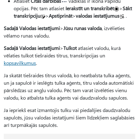
Atlasiet
Citas darbības
vadīklās ir ikona Papildu
opcijas. Pēc tam atlasiet
Ierakstīt un transkribēt
>
Sākt
transkripciju
>
Apstiprināt
>
valodas iestatījumus
.
Sadaļā Valodas iestatījumi
>
Jūsu runas valoda
, izvēlieties
vēlamo runas valodu.
Sadaļā Valodas iestatījumi
>
Tulkot
atlasiet valodu, kurā
vēlaties tulkot tiešraides titrus, transkripcijas un
kopsavilkumus
.
Ja skatāt tiešraides titrus valodā, ko neatbalsta tulka aģents,
un ja sapulcē ir ieslēgts tulka aģents, titru valoda automātiski
pārslēdzas uz angļu valodu. Pēc tam varat izvēlēties vienu
valodu, ko atbalsta tulka aģents vai daudzvalodu sapulces.
Ja iepriekš esat izmantojis tulku vai piedalījies daudzvalodu
sapulcēs, jūsu valodas iestatījumi šiem līdzekļiem saglabāsies
arī turpmākajās sapulcēs.