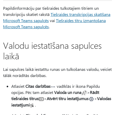
Papildinformāciju par tiešraides tulkotajiem titriem un
transkripciju skatiet rakstā
Tiešraides transkripcijas skatīšana
Microsoft Teams sapulcēs
vai
Tiešraides titru izmantošana
Microsoft Teams sapulcēs
.
Valodu iestatīšana sapulces
laikā
Lai sapulces laikā iestatītu runas un tulkošanas valodu, veiciet
tālāk norādītās darbības.
Atlasiet
Citas darbības
vadīklās ir ikona Papildu
opcijas. Pēc tam atlasiet
Valoda un runa
>
Rādīt
tiešraides titrus
>
Atvērt titru iestatījumus
>
Valodas
iestatījumi
.