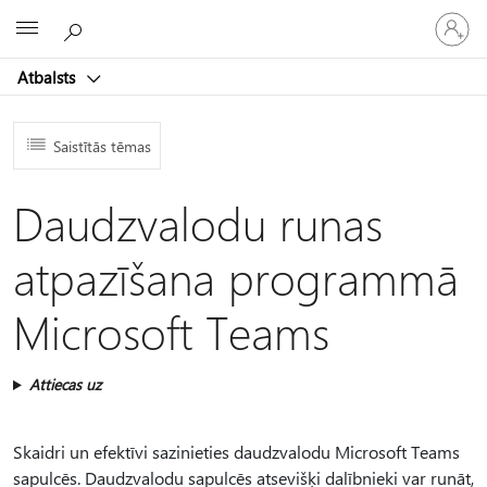
Pieraksti
Microsoft
savā
kontā
Atbalsts
Saistītās tēmas
Daudzvalodu runas
atpazīšana programmā
Microsoft Teams
Attiecas uz
Skaidri un efektīvi sazinieties daudzvalodu Microsoft Teams
sapulcēs. Daudzvalodu sapulcēs atsevišķi dalībnieki var runāt,