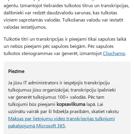
aģentu. Izmantojot tiešraides tulkotos titrus un transkripcijas,
dalībnieki var redzēt daudzvalodu sarunas, kas tulkotas
viņiem saprotamās valodās. Tulkošanas valodu var iestatīt
valodas iestatījumos.
Tulkotie titri un transkripcijas ir pieejami tikai sapulces laikā
un nebūs pieejami pēc sapulces beigām. Pēc sapulces
tulkotos stenogrammas var ģenerēt, izmantojot
Clipchamp
.
Piezīme
Ja jūsu IT administrators ir iespējojis transkripciju
tulkojumus jūsu organizācijai, transkripciju īpašnieki
var ģenerēt tulkojumus 100+ valodās. Pēc tam
tulkojumi būs pieejami
kopsavilkuma
lapā. Lai
uzzinātu vairāk par šī līdzekļa prasībām, skatiet rakstu
Maksas par lietojumu video transkripcijas tulkojumi
pakalpojumā Microsoft 365
.