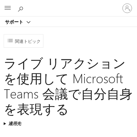
ア
Microsoft
カ
ウ
サポート
ン
ト
に
関連トピック
サ
イ
ン
ライブ リアクション
イ
ン
を使用して Microsoft
す
る
Teams 会議で自分自身
を表現する
適用先