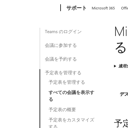
Microsoft
サポート
Microsoft 365
Offi
M
Teams のログイン
る
会議に参加する
会議を予約する
適用
予定表を管理する
予定表を管理する
すべての会議を表示す
デ
る
予定表の概要
予定表をカスタマイズ
予
する