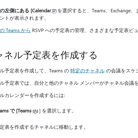
の左側にある [Calendar
を選択すると、Teams、Exchange
ントが表示されます。
 Teams から
RSVP への予定表の管理、さまざまな予定表ビ
ャネル予定表を作成する
ル予定表を作成して、Teams の
特定のチャネル
の会議をスケ
ル予定表では、自分と他のチャネル メンバーがチャネル会議
ルカレンダーを作成するには:
ams で [Teams
] を選択します。
定表を作成するチャネルに移動します。