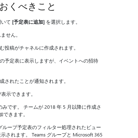
おくべきこと
開いて
[予定表に追加]
を選択します。
れません。
む投稿がチャネルに作成されます。
の予定表に表示しますが、イベントへの招待
成されたことが通知されます。
び表示できます。
です。 チームが 2018 年 5 月以降に作成さ
追加できます。
65 グループ予定表のフィルター処理されたビュー
 Teams グループと Microsoft 365