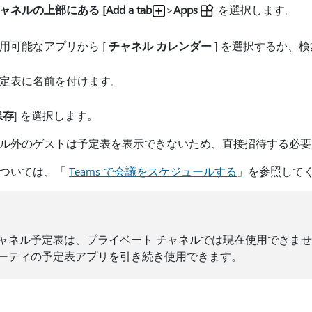
ャネルの上部にある [Add a tab
>
Apps
を選択します。
用可能なアプリから [
チャネル カレンダー
] を選択するか、
定表に名前を付けます。
保存
] を選択します。
ル外のゲストは予定表を表示できないため、直接招待する必要
については、「
Teams で会議をスケジュールする
」を参照して
ャネル予定表は、プライベート チャネルでは現在使用できませ
ーティの予定表アプリを引き続き使用できます。