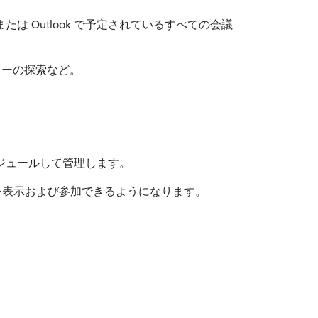
、または Outlook で予定されているすべての会議
ューの探索など。
ジュールして管理します。
を表示および参加できるようになります。