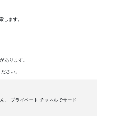
検索します。
があります。
ください。
ん。 プライベート チャネルでサード