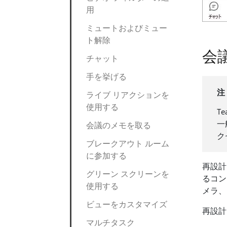
用
ミュートおよびミュー
ト解除
会
チャット
手を挙げる
注
ライブ リアクションを
使用する
T
一
会議のメモを取る
ク
ブレークアウト ルーム
に参加する
再設計
グリーン スクリーンを
るコン
使用する
メラ、
ビューをカスタマイズ
再設計
マルチタスク