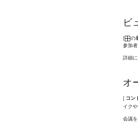
ビ
[
の
参加者
詳細に
オ
[
コン
イクや
会議を