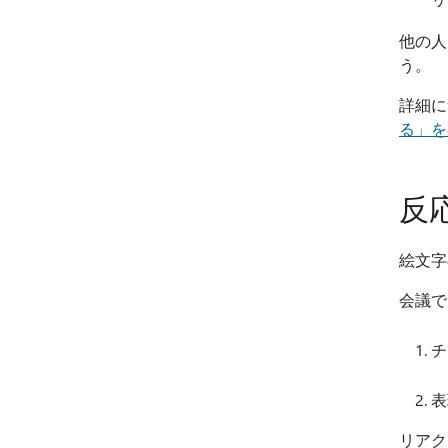
他の人
う。
詳細
る」を
反
絵文字
会議で
チ
表
リアク