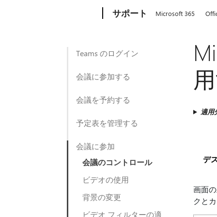
Microsoft
サポート
Microsoft 365
Offi
M
Teams のログイン
用
会議に参加する
会議を予約する
適用
予定表を管理する
会議に参加
デ
会議のコントロール
ビデオの使用
画面の
背景の変更
クとカ
ビデオ フィルターの適