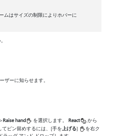
ル ネームはサイズの制限によりホバーに
い。
ユーザーに知らせます。
>
Raise hand
を選択します。
React
から
してピン留めするには、[手を
上げる
]
を右ク
ドラッグ アンド ドロップします。