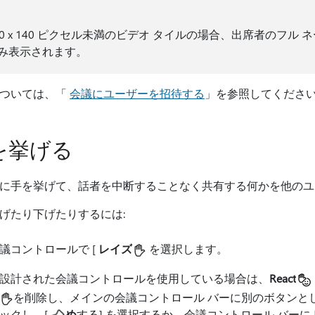
50 x 140 ピクセル未満のビデオ タイルの場合、出席者のフ
み表示されます。
については、「
会議にユーザーを招待する
」を参照してくださ
を挙げる
に手を挙げて、話者を中断することなく共有する何かを他の
げたり下げたりするには:
議コントロールで [
レイズ
を選択します。
設計された会議コントロールを使用している場合は、
React
を削除し、メインの会議コントロール バーに別のボタンと
ックし、[
め
する] を選択するか、会議コントロール バーに