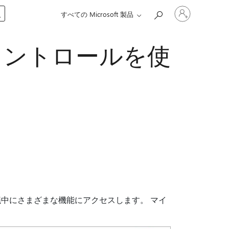
ア
入
すべての Microsoft 製品
カ
ウ
ン
で会議コントロールを使
ト
に
サ
イ
ン
イ
ン
す
る
s会議中にさまざまな機能にアクセスします。 マイ