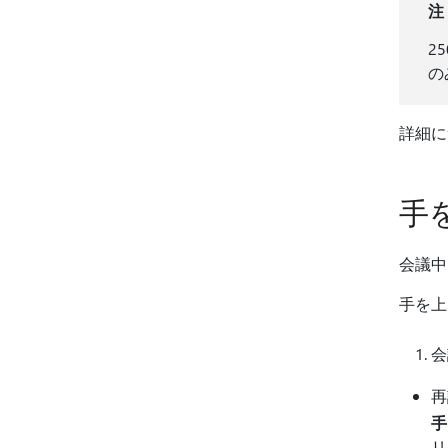
注
2
の
詳細
手
会議中
手を上
会
再
手
リ