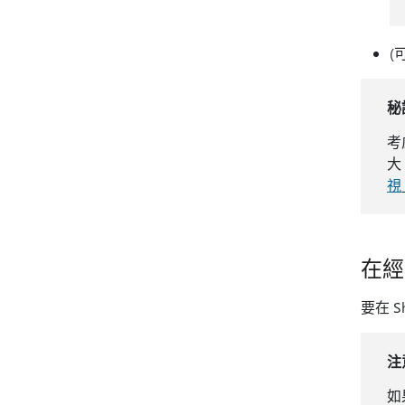
(
秘
考慮
大
視
在經
要在 S
注
如