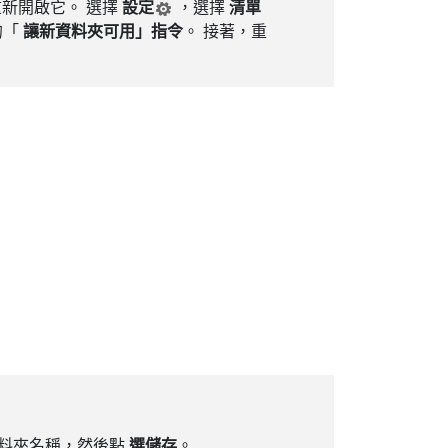
新開啟它。 選擇
設定
，選擇
清單
的「
讓新資料夾可用」指令
。 接著，重
資料夾名稱，然後點
選儲存
。