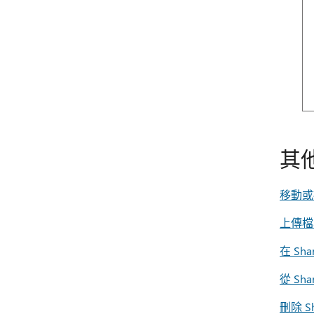
其
移動或
上傳檔
在 Sh
從 Sh
刪除 S