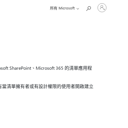
登
所有 Microsoft
入
您
的
帳
戶
arePoint、Microsoft 365 的清單應用程
中，只有當清單擁有者或有設計權限的使用者開啟建立