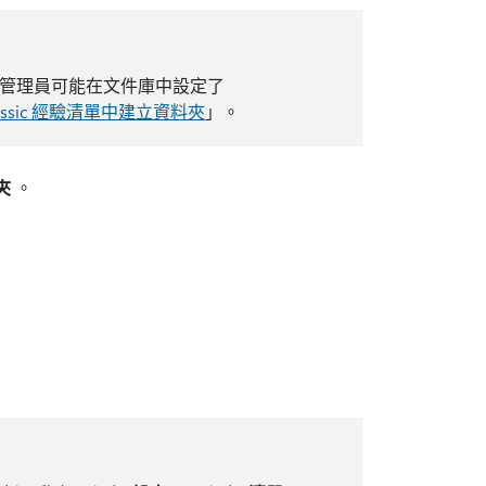
 你的管理員可能在文件庫中設定了
 Classic 經驗清單中建立資料夾
」。
夾
。