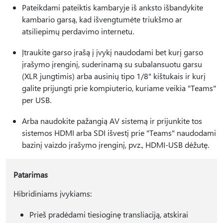
Pateikdami pateiktis kambaryje iš anksto išbandykite
kambario garsą, kad išvengtumėte triukšmo ar
atsiliepimų perdavimo internetu.
Įtraukite garso įrašą į įvykį naudodami bet kurį garso
įrašymo įrenginį, suderinamą su subalansuotu garsu
(XLR jungtimis) arba ausinių tipo 1/8" kištukais ir kurį
galite prijungti prie kompiuterio, kuriame veikia "Teams"
per USB.
Arba naudokite pažangią AV sistemą ir prijunkite tos
sistemos HDMI arba SDI išvestį prie "Teams" naudodami
bazinį vaizdo įrašymo įrenginį, pvz., HDMI-USB dėžutę.
Patarimas
Hibridiniams įvykiams:
Prieš pradėdami tiesioginę transliaciją, atskirai