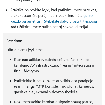
Praktika
. Vykdykite įvykį, kad patikrintumėte pateiktis,
praktikuotumėte perėjimus ir patikrintumėte
garso
ir
vaizdo parametrus
.
Stebėkite dalyvių patirtį tiesiogiai
,
kad užtikrintumėte puikią patirtį savo auditorijai.
Patarimas
Hibridiniams įvykiams:
Iš anksto atlikite svetainės apžiūrą. Patikrinkite
kambario AV infrastruktūrą, "Teams" integraciją ir
fizinį išdėstymą.
Patikrinkite ir patikrinkite, ar veikia visa patalpoje
esanti įranga (MTR konsolė, mikrofonai, kameros,
garsiakalbiai, ekranai, valdymo skydeliai).
Dokumentuokite kambario signalo srautą (garso,