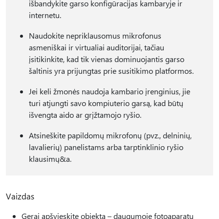
išbandykite garso konfigūracijas kambaryje ir
internetu.
Naudokite nepriklausomus mikrofonus
asmeniškai ir virtualiai auditorijai, tačiau
įsitikinkite, kad tik vienas dominuojantis garso
šaltinis yra prijungtas prie susitikimo platformos.
Jei keli žmonės naudoja kambario įrenginius, jie
turi atjungti savo kompiuterio garsą, kad būtų
išvengta aido ar grįžtamojo ryšio.
Atsineškite papildomų mikrofonų (pvz., delninių,
lavalierių) panelistams arba tarptinklinio ryšio
klausimų&a.
Vaizdas
Gerai apšvieskite objektą – daugumoje fotoaparatų