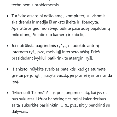
techninėmis problemomis.
Turėkite atsarginį nešiojamąjį kompiuterį su visomis
skaidrėmis ir medija iš anksto įkelta ir išbandyta.
Aparatūros gedimo atveju būkite pasiruošę papildomų
mikrofonų, žiniatinklio kamerų ir kabelių.
Jei nutrūksta pagrindinis ryšys, naudokite antrinį
interneto ryšį, pvz., mobilųjį interneto tašką. Prieš
prasidedant įvykiui, patikrinkite atsarginį ryšį.
Iš anksto įrašykite svarbias pateiktis, kad galėtumėte
greitai perjungti į įrašytą vaizdą, jei pranešėjas praranda
ryšį.
"Microsoft Teams" išsiųs prisijungimo saitą, kai įvykis
bus sukurtas. Užuot bendrinę tiesioginį kalendoriaus
saitą, sukurkite pasirinktinį URL, pvz., Bit.ly bendrinti su
dalyviais.