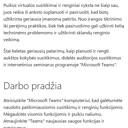
Puikūs virtualūs susitikimai ir renginiai vyksta ne šiaip sau,
juos reikia iš anksto suplanuoti ir pasiruošti, kad būtų
užtikrinta geriausia įmanoma patirtis. Nuo įrangos tikrinimo
iki perėjimų praktikos, šiek tiek pasiruošimo gali užkirsti kelią
techninėms problemoms ir užtikrinti sklandų renginio
veikimą.
Štai keletas geriausių patarimų, kaip planuoti ir rengti
aukštos kokybės susitikimus, didelės auditorijos susitikimus
ir internetinius seminarus programoje "Microsoft Teams".
Darbo pradžia
Atsisiųskite "Microsoft Teams" kompiuteriui, kad galėtumėte
naudotis patikimiausiomis susitikimų ir renginių funkcijomis.
Mėgaukitės visomis funkcijomis ir puikiu našumu.
Atnaujinkite "Teams" naujausias saugos funkcijas ir
pataisymus.