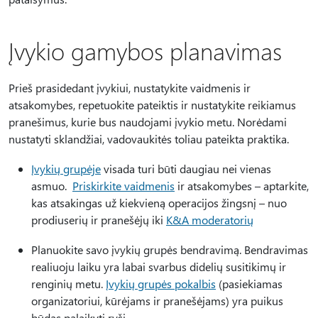
Įvykio gamybos planavimas
Prieš prasidedant įvykiui, nustatykite vaidmenis ir
atsakomybes, repetuokite pateiktis ir nustatykite reikiamus
pranešimus, kurie bus naudojami įvykio metu. Norėdami
nustatyti sklandžiai, vadovaukitės toliau pateikta praktika.
Įvykių grupėje
visada turi būti daugiau nei vienas
asmuo.
Priskirkite vaidmenis
ir atsakomybes – aptarkite,
kas atsakingas už kiekvieną operacijos žingsnį – nuo
prodiuserių ir pranešėjų iki
K&A moderatorių
Planuokite savo įvykių grupės bendravimą. Bendravimas
realiuoju laiku yra labai svarbus didelių susitikimų ir
renginių metu.
Įvykių grupės pokalbis
(pasiekiamas
organizatoriui, kūrėjams ir pranešėjams) yra puikus
būdas palaikyti ryšį.