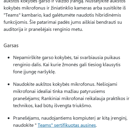
aukštos kokybės garso ir vaizdo įrangą. Nustatykite aukštos
kokybės mikrofonus ir žiniatinklio kameras arba susitikite iš
"Teams" kambario, kad galėtumėte naudotis hibridinėmis
funkcijomis. Šie patarimai padės jums aiškiai bendrauti su
auditorija ir pranešėjais renginio metu.
Garsas
Nepamirškite garso kokybės, tai svarbiausia puikaus
renginio dalis. Kai kurie žmonės gali tiesiog klausytis
fone įjungę naršyklę.
Naudokite aukštos kokybės mikrofonus. Nešiojami
mikrofonai idealiai tinka mažiau patyrusiems
pranešėjams; Rankiniai mikrofonai reikalauja praktikos ir
technikos, kad būtų išvengta triukšmo.
Pranešėjams, naudojantiems kompiuterį ar kitą įrenginį,
naudokite "
Teams" sertifikuotas ausines
.