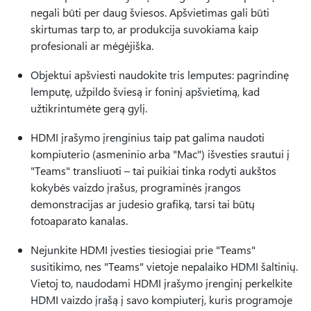
negali būti per daug šviesos. Apšvietimas gali būti
skirtumas tarp to, ar produkcija suvokiama kaip
profesionali ar mėgėjiška.
Objektui apšviesti naudokite tris lemputes: pagrindinę
lemputę, užpildo šviesą ir foninį apšvietimą, kad
užtikrintumėte gerą gylį.
HDMI įrašymo įrenginius taip pat galima naudoti
kompiuterio (asmeninio arba "Mac") išvesties srautui į
"Teams" transliuoti – tai puikiai tinka rodyti aukštos
kokybės vaizdo įrašus, programinės įrangos
demonstracijas ar judesio grafiką, tarsi tai būtų
fotoaparato kanalas.
Nejunkite HDMI įvesties tiesiogiai prie "Teams"
susitikimo, nes "Teams" vietoje nepalaiko HDMI šaltinių.
Vietoj to, naudodami HDMI įrašymo įrenginį perkelkite
HDMI vaizdo įrašą į savo kompiuterį, kuris programoje