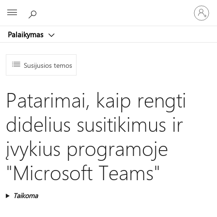
Prisijunk
Microsoft
prie
paskyro
Palaikymas
Susijusios temos
Patarimai, kaip rengti
didelius susitikimus ir
įvykius programoje
"Microsoft Teams"
Taikoma