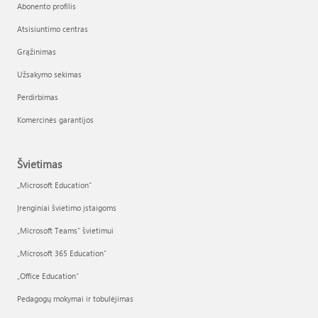
Abonento profilis
Atsisiuntimo centras
Grąžinimas
Užsakymo sekimas
Perdirbimas
Komercinės garantijos
Švietimas
„Microsoft Education“
Įrenginiai švietimo įstaigoms
„Microsoft Teams“ švietimui
„Microsoft 365 Education“
„Office Education“
Pedagogų mokymai ir tobulėjimas