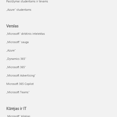
Pasiūlymai studentams ir tėvams
„Azure“ studentams
Verslas
„Microsoft“ dirbtinis intelektas
„Microsoft“ sauga
„Azure”
„Dynamics 365“
„Microsoft 365“
„Microsoft Advertising“
Microsoft 365 Copilot
„Microsoft Teams“
Kūrėjas ir IT
„Microsoft“ kūrėjas