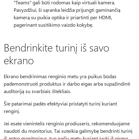
"Teams" gali būti rodomas kaip virtuali kamera.
Pavyzdžiui, ši sąranka leidžia prijungti gaminančią
kamerą su puikia optika ir priartinti per HDMI,
pagerinant susitikimo vaizdo kokybę.
Bendrinkite turinį iš savo
ekrano
Ekrano bendrinimas renginio metu yra puikus būdas
pademonstruoti produktus ir darbo eigas arba supažindinti
auditoriją su svarbiais ištekliais.
Šie patarimai padės efektyviai pristatyti turinį kuriant
renginį.
Jei esate vienintelis renginio prodiuseris, rekomenduojame
naudoti du monitorius. Tai suteikia galimybę bendrinti turinį
iš antro monitoriaus, tuo pačiu metu kuriant įvykį iš pirmo