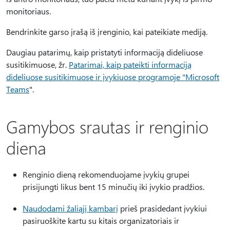
monitoriaus.
Bendrinkite garso įrašą iš įrenginio, kai pateikiate mediją.
Daugiau patarimų, kaip pristatyti informaciją dideliuose
susitikimuose, žr.
Patarimai, kaip pateikti informaciją
dideliuose susitikimuose ir įvykiuose programoje "Microsoft
Teams
".
Gamybos srautas ir renginio
diena
Renginio dieną rekomenduojame įvykių grupei
prisijungti likus bent 15 minučių iki įvykio pradžios.
Naudodami žaliąjį kambarį
prieš prasidedant įvykiui
pasiruoškite kartu su kitais organizatoriais ir