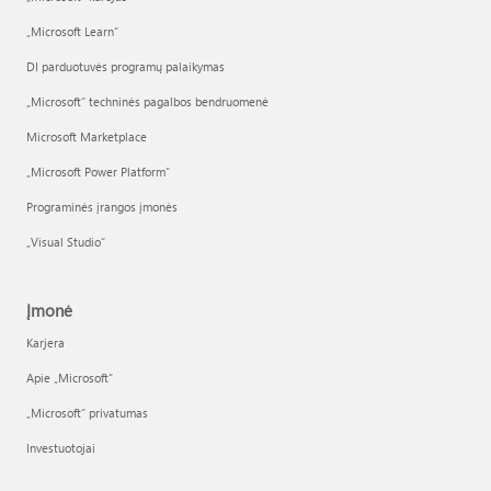
„Microsoft Learn“
DI parduotuvės programų palaikymas
„Microsoft“ techninės pagalbos bendruomenė
Microsoft Marketplace
„Microsoft Power Platform“
Programinės įrangos įmonės
„Visual Studio“
Įmonė
Karjera
Apie „Microsoft“
„Microsoft“ privatumas
Investuotojai