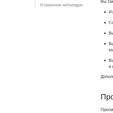
Вы та
Устранение неполадок
Из
Со
В
В
ка
В
и 
Допол
Про
Просм