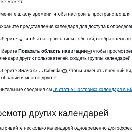
кже можете:
мените шкалу времени, чтобы настроить пространство для 
храните представления календаря для доступа к определе
ыберите
, чтобы настроить типы событий, отображаемых 
ыберите
Показать область навигации
чтобы просмотрет
лендари других пользователей, создать группы календарей 
ыберите
Значок
>
Calendar
, чтобы изменить внешний ви
собраний и многое другое.
нительные сведения см
. в статье Настройка календаря в Mi
смотр других календарей
атривайте несколько календарей одновременно для эффек