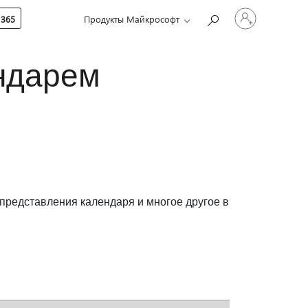
Войдите
 365
Продукты Майкрософт
в
учетную
запись
ндарем
представления календаря и многое другое в