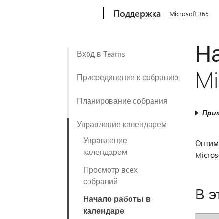
Microsoft
Поддержка
Microsoft 365
Н
Вход в Teams
Mi
Присоединение к собранию
Планирование собрания
Прим
Управление календарем
Управление
Оптим
календарем
Micros
Просмотр всех
собраний
В э
Начало работы в
календаре