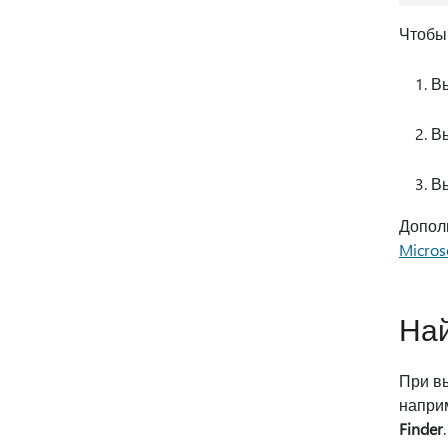
Чтобы
В
Вы
В
Допол
Micros
Най
При в
напри
Finder