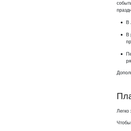
событ
праздн
В 
В
пр
Пе
ря
Допол
Пла
Легко
Чтобы