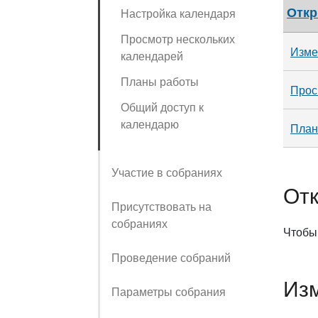
Откр
Настройка календаря
Просмотр нескольких
Изме
календарей
Планы работы
Прос
Общий доступ к
календарю
План
Участие в собраниях
От
Присутствовать на
собраниях
Чтобы
Проведение собраний
Изм
Параметры собрания