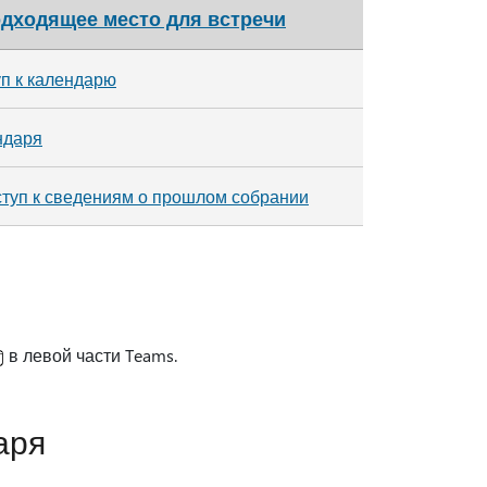
одходящее место для встречи
п к календарю
ндаря
туп к сведениям о прошлом собрании
в левой части Teams.
аря