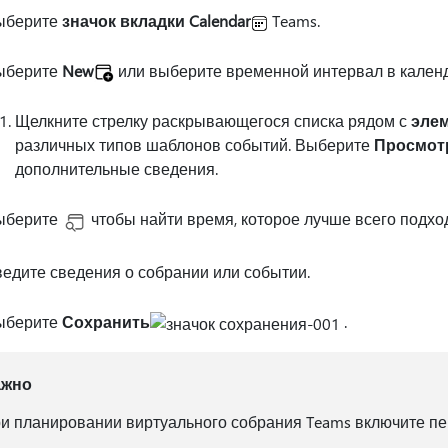
ыберите
значок вкладки Calendar
Teams.
ыберите
New
или выберите временной интервал в кален
Щелкните стрелку раскрывающегося списка рядом с
эле
различных типов шаблонов событий. Выберите
Просмот
дополнительные сведения.
ыберите
чтобы найти время, которое лучше всего подход
едите сведения о собрании или событии.
ыберите
Сохранить
.
ажно
и планировании виртуального собрания Teams включите п