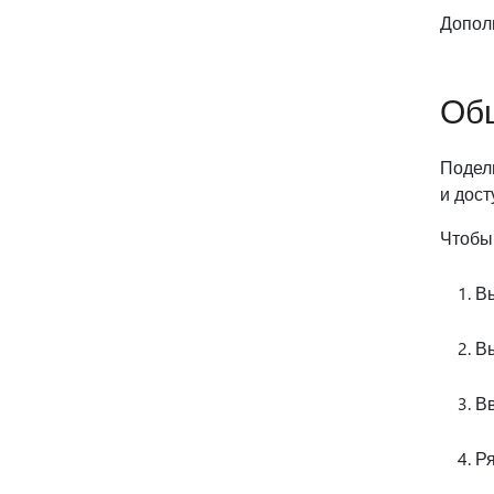
Допол
Общ
Подел
и дост
Чтобы
В
В
Вв
Ря