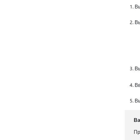
В
В
В
Вв
В
В
Пр