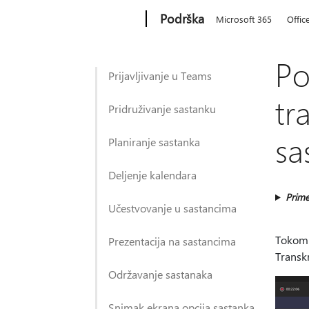
Microsoft
Podrška
Microsoft 365
Offic
Po
Prijavljivanje u Teams
tr
Pridruživanje sastanku
sa
Planiranje sastanka
Deljenje kalendara
Prime
Učestvovanje u sastancima
Tokom s
Prezentacija na sastancima
Transk
Održavanje sastanaka
Snimak ekrana opcija sastanka