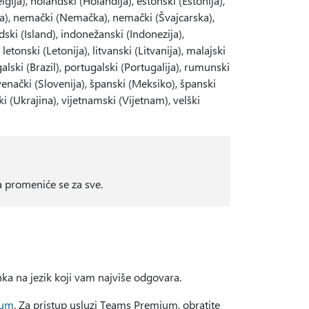
gija), holandski (Holandija), estonski (Estonija),
cuska), nemački (Nemačka), nemački (Švajcarska),
ndski (Island), indonežanski (Indonezija),
 letonski (Letonija), litvanski (Litvanija), malajski
alski (Brazil), portugalski (Portugalija), rumunski
lovenački (Slovenija), španski (Meksiko), španski
ki (Ukrajina), vijetnamski (Vijetnam), velški
a promeniće se za sve.
nka na jezik koji vam najviše odgovara.
ium
. Za pristup usluzi Teams Premium, obratite