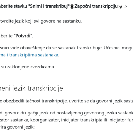
aberite stavku "Snimi i transkribuj"
Započni transkripciju
.>
tvrdite jezik koji svi govore na sastanku.
aberite
"Potvrdi
".
esnici vide obaveštenje da se sastanak transkribuje. Učesnici mo
ma i transkriptima sastanaka
.
 su zaklonjene zvezdicama.
ni jezik transkripcije
e obezbedili tačnost transkripcije, uverite se da govorni jezik sas
di govore drugačiji jezik od postavljenog govornog jezika sastank
ator sastanka, koorganizator, inicijator transkripta ili inicijator fu
ira govorni jezik: