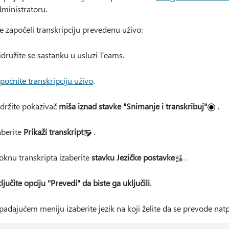
dministratoru.
e započeli transkripciju prevedenu uživo:
idružite se sastanku u usluzi Teams.
počnite transkripciju uživo
.
držite pokazivač
miša iznad stavke "Snimanje i transkribuj"
.
aberite
Prikaži transkript
.
oknu transkripta izaberite
stavku Jezičke postavke
.
ljučite opciju "Prevedi" da biste ga uključili
.
padajućem meniju izaberite jezik na koji želite da se prevode natpi