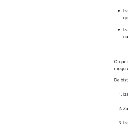
Iz
go
Iz
na
Organiz
mogu d
Da bist
Iz
Za
Iz