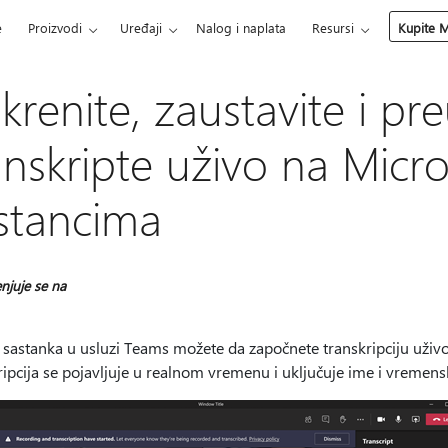
e
Proizvodi
Uređaji
Nalog i naplata
Resursi
Kupite M
krenite, zaustavite i pr
anskripte uživo na Micr
stancima
njuje se na
astanka u usluzi Teams možete da započnete transkripciju uživo k
ripcija se pojavljuje u realnom vremenu i uključuje ime i vreme