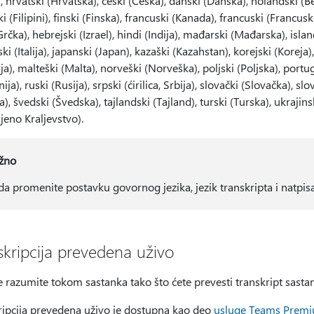
, hrvatski (Hrvatska), češki (Češka), danski (Danska), holandski (Bel
ski (Filipini), finski (Finska), francuski (Kanada), francuski (Fran
Grčka), hebrejski (Izrael), hindi (Indija), mađarski (Mađarska), isla
nski (Italija), japanski (Japan), kazaški (Kazahstan), korejski (Koreja),
ja), malteški (Malta), norveški (Norveška), poljski (Poljska), portug
ja), ruski (Rusija), srpski (ćirilica, Srbija), slovački (Slovačka), s
a), švedski (Švedska), tajlandski (Tajland), turski (Turska), ukrajins
jeno Kraljevstvo).
žno
da promenite postavku govornog jezika, jezik transkripta i natpis
skripcija prevedena uživo
e razumite tokom sastanka tako što ćete prevesti transkript sasta
ripcija prevedena uživo je dostupna kao deo
usluge Teams Prem