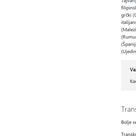
Tajvan)
filipin
grčki (
italija
(Malezi
(Rumuni
(Španij
(Ujedin
Va
Ka
Tran
Bolje s
Transk