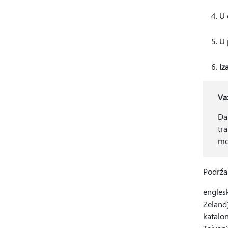
U 
U 
Iz
Va
Da
tra
mo
Podržan
englesk
Zeland)
katalon