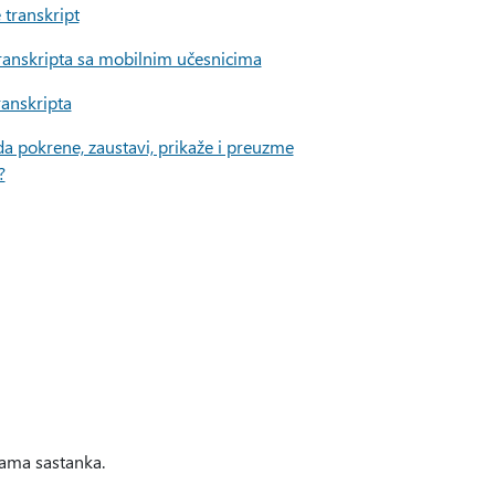
 transkript
transkripta sa mobilnim učesnicima
ranskripta
a pokrene, zaustavi, prikaže i preuzme
?
lama sastanka.