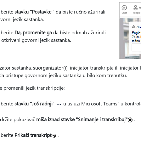
aberite
stavku "Postavke
" da biste ručno ažurirali
vorni jezik sastanka.
aberite
Da, promenite ga
da biste odmah ažurirali
 otkriveni govorni jezik sastanka.
ator sastanka, suorganizator(i), inicijator transkripta ili inicijator 
a pristupe govornom jeziku sastanka u bilo kom trenutku.
e promenili jezik transkripcije:
aberite
stavku "Još radnji
"
u usluzi Microsoft Teams" u kontro
držite pokazivač
miša iznad stavke "Snimanje i transkribuj"
.
aberite
Prikaži transkript
.