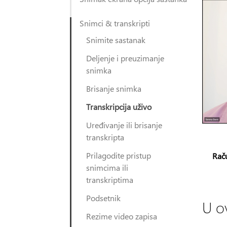
Snimci & transkripti
Snimite sastanak
Deljenje i preuzimanje
snimka
Brisanje snimka
Transkripcija uživo
Uređivanje ili brisanje
transkripta
Prilagodite pristup
Rač
snimcima ili
transkriptima
Podsetnik
U o
Rezime video zapisa