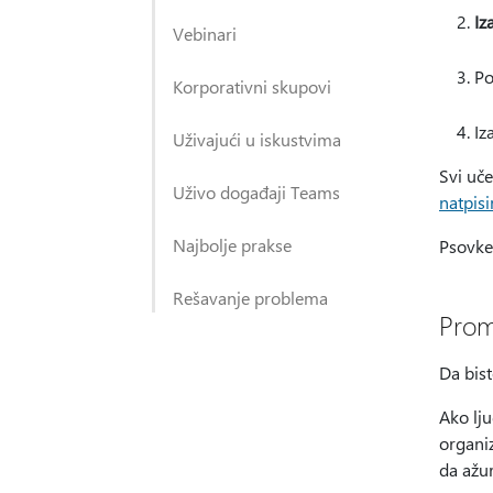
Iz
Vebinari
Po
Korporativni skupovi
Iz
Uživajući u iskustvima
Svi uč
Uživo događaji Teams
natpisi
Najbolje prakse
Psovke
Rešavanje problema
Prome
Da bist
Ako lju
organiz
da ažur