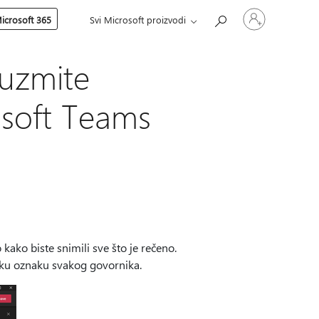
Prijavite
icrosoft 365
Svi Microsoft proizvodi
se
na
nalog
euzmite
osoft Teams
ako biste snimili sve što je rečeno.
nsku oznaku svakog govornika.