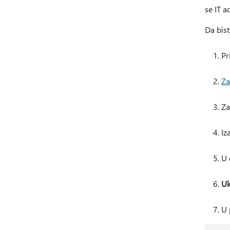
se IT a
Da bist
Pr
Za
Za
Iz
U 
Uk
U 