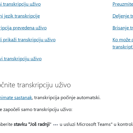
 transkripciju uživo
Preuzmite
 jezik transkripcije
Deljenje 
ripcija prevedena uživo
Brisanje t
ili prikaži transkripciju uživo
Ko može d
transkript
i transkripciju uživo
čnite transkripciju uživo
nimate sastanak
, transkripcija počinje automatski.
e započeli samo transkripciju uživo:
aberite
stavku "Još radnji
"
u usluzi Microsoft Teams" u kontro