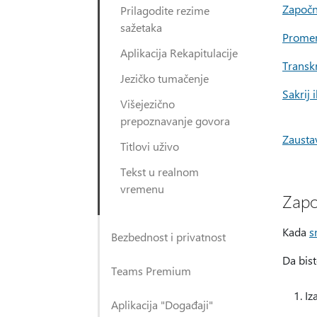
Započni
Prilagodite rezime
sažetaka
Promeni
Aplikacija Rekapitulacije
Transk
Jezičko tumačenje
Sakrij 
Višejezično
prepoznavanje govora
Zaustav
Titlovi uživo
Tekst u realnom
vremenu
Zapo
Kada
s
Bezbednost i privatnost
Da bist
Teams Premium
Iz
Aplikacija "Događaji"