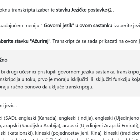
oknu transkripta izaberite
stavku Jezičke postavke
.
padajućem meniju "
Govorni jezik" u ovom sastanku
izaberite jez
aberite stavku "Ažuriraj
". Transkript će se sada prikazati na ovom j
žno
 bi drugi učesnici pristupili govornom jeziku sastanka, transkripcij
nskripcija u toku, prvo je moraju isključiti ili isključiti funkciju ko
raju ručno ponovo da uključe transkripciju.
i jezici:
i (SAD), engleski (Kanada), engleski (Indija), engleski (Ujedinjeno 
, arapski (Saudijska Arabija), arapski (Ujedinjeni Arapski Emirati),
ski (katalonski), kineski (pojednostavljeni, Kina), kineski (tradici