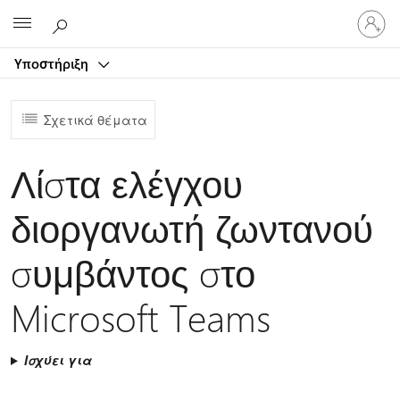
Είσοδος
Microsoft
στον
λογαρ
Υποστήριξη
σας
Σχετικά θέματα
Λίστα ελέγχου
διοργανωτή ζωντανού
συμβάντος στο
Microsoft Teams
Ισχύει για