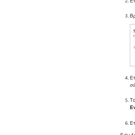
Ε
Β
Ε
σ
Τ
Ε
Ε
Εάν δ