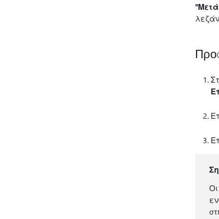
"Μετ
λεζάν
Προ
Σ
Ε
Ε
Ε
Σ
Οι
εν
στ