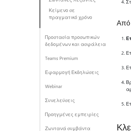
Σ
Κείμενο σε
πραγματικό χρόνο
Από 
Προστασία προσωπικών
Ε
δεδομένων και ασφάλεια
Ε
Teams Premium
Ε
Εφαρμογή Εκδηλώσεις
Β
Webinar
α
Συνελεύσεις
Ε
Προηγμένες εμπειρίες
Κλε
Ζωντανά συμβάντα