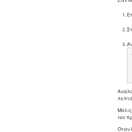
Ε
Σ
Α
Ανάλο
λεπτά
Μόλις
του π
Όταν 