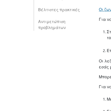
Οι ζω
Βέλτιστες πρακτικές
Για ν
Αντιμετώπιση
προβλημάτων
Σ
το
Ε
Οι λε
εσάς 
Μπορε
Για ν
Μ