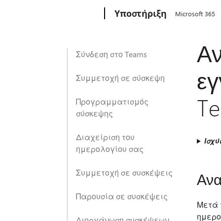
Microsoft
Υποστήριξη
Microsoft 365
Αν
Σύνδεση στο Teams
εγ
Συμμετοχή σε σύσκεψη
T
Προγραμματισμός
σύσκεψης
Διαχείριση του
Ισχύ
ημερολογίου σας
Συμμετοχή σε συσκέψεις
Ανα
Παρουσία σε συσκέψεις
Μετά 
ημερο
Διοργάνωση συσκέψεων