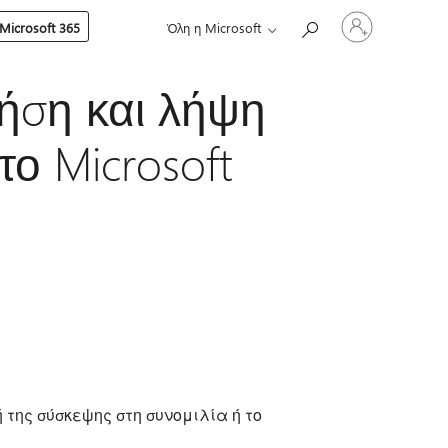
Είσοδος
Microsoft 365
Όλη η Microsoft
στον
λογαριασμό
σας
ήση και λήψη
ο Microsoft
 της σύσκεψης στη συνομιλία ή το