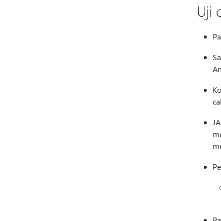
Uji
Pa
Sa
An
Ko
ca
JA
me
me
Pe
Pa