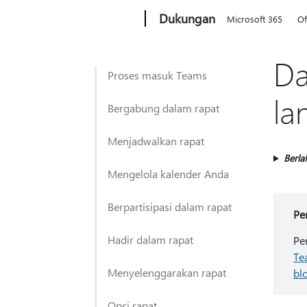
Microsoft
Dukungan
Microsoft 365
Of
Da
Proses masuk Teams
la
Bergabung dalam rapat
Menjadwalkan rapat
Berla
Mengelola kalender Anda
Berpartisipasi dalam rapat
Pe
Hadir dalam rapat
Pe
Te
Menyelenggarakan rapat
blo
Opsi rapat