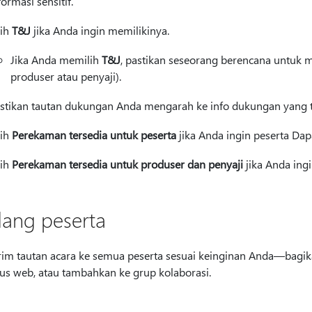
formasi sensitif.
lih
T&J
jika Anda ingin memilikinya.
Jika Anda memilih
T&J
, pastikan seseorang berencana untuk
produser atau penyaji).
stikan tautan dukungan Anda mengarah ke info dukungan yang t
lih
Perekaman tersedia untuk peserta
jika Anda ingin peserta Da
lih
Perekaman tersedia untuk produser dan penyaji
jika Anda ing
ang peserta
rim tautan acara ke semua peserta sesuai keinginan Anda—bagika
tus web, atau tambahkan ke grup kolaborasi.