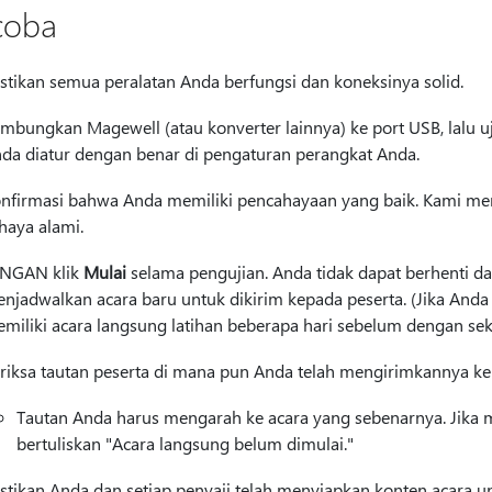
 coba
stikan semua peralatan Anda berfungsi dan koneksinya solid.
mbungkan Magewell (atau konverter lainnya) ke port USB, lalu uj
da diatur dengan benar di pengaturan perangkat Anda.
nfirmasi bahwa Anda memiliki pencahayaan yang baik. Kami m
haya alami.
NGAN klik
Mulai
selama pengujian. Anda tidak dapat berhenti 
njadwalkan acara baru untuk dikirim kepada peserta. (Jika Anda
miliki acara langsung latihan beberapa hari sebelum dengan sek
riksa tautan peserta di mana pun Anda telah mengirimkannya k
Tautan Anda harus mengarah ke acara yang sebenarnya. Jika m
bertuliskan "Acara langsung belum dimulai."
stikan Anda dan setiap penyaji telah menyiapkan konten acara u