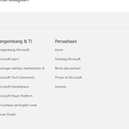
engembang & TI
Perusahaan
engembang Microsoft
Karier
crosoft Learn
Tentang Microsoft
kungan aplikasi marketplace AI
Berita perusahaan
icrosoft Tech Community
Privasi di Microsoft
icrosoft Marketplace
Investor
crosoft Power Platform
erusahaan perangkat lunak
sual Studio