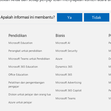
Apakah informasi ini membantu?
Ya
Tidak
Pendidikan
Bisnis
P
Microsoft Education
Microsoft AI
P
Perangkat untuk pendidikan
Microsoft Security
Mi
Microsoft Teams untuk Pendidikan
Azure
Du
Microsoft 365 Education
Dynamics 365
M
Office Education
Microsoft 365
M
Pelatihan dan pengembangan
Microsoft Advertising
Mi
pengajar
Microsoft 365 Copilot
P
Diskon untuk pelajar dan orang tua
Microsoft Teams
Vi
Azure untuk pelajar