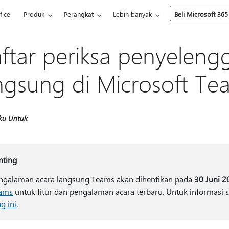
fice
Produk
Perangkat
Lebih banyak
Beli Microsoft 365
ftar periksa penyeleng
ngsung di Microsoft Te
ku Untuk
nting
ngalaman acara langsung Teams akan dihentikan pada
30 Juni 2
ams
untuk fitur dan pengalaman acara terbaru. Untuk informasi 
g ini
.