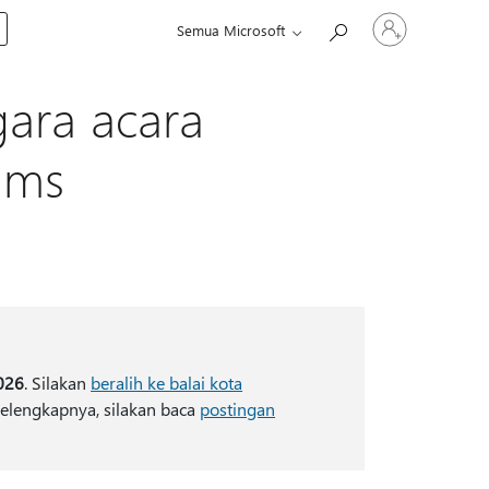
Masuk
Semua Microsoft
ke
akun
Anda
gara acara
ams
026
. Silakan
beralih ke balai kota
selengkapnya, silakan baca
postingan