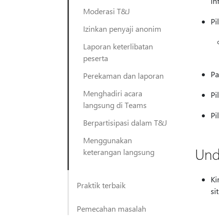
in
Moderasi T&J
Pi
Izinkan penyaji anonim
Laporan keterlibatan
peserta
Pa
Perekaman dan laporan
Menghadiri acara
Pi
langsung di Teams
Pi
Berpartisipasi dalam T&J
Menggunakan
Und
keterangan langsung
Ki
Praktik terbaik
si
Pemecahan masalah