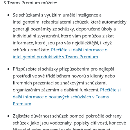
S Teams Premium můžete:
Se schůzkami s využitím umělé inteligence a
inteligentními rekapitulacemi schůzek, které automaticky
generují poznámky ze schůzky, doporučené úkoly a
individuální zvýraznění, které vám pomůžou získat
informace, které jsou pro vás nejdůležitější, i když
schůzku zmeškáte.
Přečtěte si další informace o
inteligentní produktivitě s Teams Premium
.
Přizpůsobte si schůzky přizpůsobením pro nejlepší
prostředí ve své třídě během hovorů s klienty nebo
firemních prezentací se značkovými schůzkami,
organizačním zázemím a dalšími funkcemi.
Přečtěte si
další informace o poutavých schůzkách v Teams
Premium
.
Zajistěte důvěrnost schůzek pomocí pokročilé ochrany
schůzek, jako jsou vodoznaky, popisky citlivosti, koncové
šifrování nebo omezení osob, které smí nahrávat.