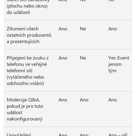
(plochu nebo okno)
do události
Ztlumení všech
Ano
Ne
Ano
ostatních producentů
a prezentujících
Připojení ke zvuku z
Ano
Ne
Yes-Event
telefonu ve veřejné
jenom
telefonní síti
tým
(vytáčeného nebo
odchozího volání)
Moderuje Q&A,
Ano
Ano
Ano
pokud je pro tuto
událost
nakonfigurovaný
Uspořádání
Ano
Ano
Ano – při