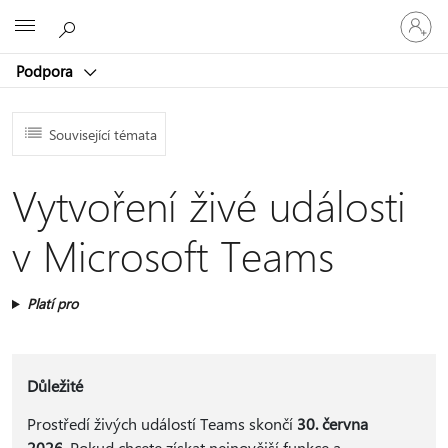
Přihlaste
Microsoft
se
ke
Podpora
svému
účtu
Související témata
Vytvoření živé události
v Microsoft Teams
Platí pro
Důležité
Prostředí živých událostí Teams skončí
30. června
2026
. Pokud chcete získat nejnovější funkce a