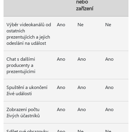
nebo
zařízení
Výběr videokanálů od
Ano
Ne
Ne
ostatních
prezentujících a jejich
odeslání na událost
Chat s dalšími
Ano
Ano
Ano
producenty a
prezentujícími
Spuštění a ukončení
Ano
Ano
Ano
živé události
Zobrazení počtu
Ano
Ano
Ano
živých účastníků
Sdílet své obrazovky
Ano
Ne
Ne