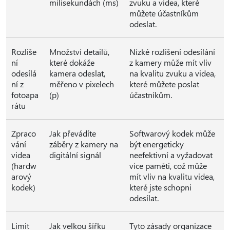
milisekundách (ms)
zvuku a videa, které
můžete účastníkům
odeslat.
Rozliše
Množství detailů,
Nízké rozlišení odesílání
ní
které dokáže
z kamery může mít vliv
odesílá
kamera odeslat,
na kvalitu zvuku a videa,
ní z
měřeno v pixelech
které můžete poslat
fotoapa
(p)
účastníkům.
rátu
Zpraco
Jak převádíte
Softwarový kodek může
vání
záběry z kamery na
být energeticky
videa
digitální signál
neefektivní a vyžadovat
(hardw
více paměti, což může
arový
mít vliv na kvalitu videa,
kodek)
které jste schopni
odesílat.
Limit
Jak velkou šířku
Tyto zásady organizace