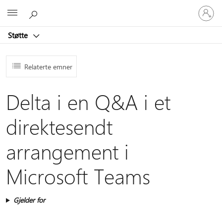
Logg
Microsoft
på
kontoen
Støtte
din
Relaterte emner
Delta i en Q&A i et
direktesendt
arrangement i
Microsoft Teams
Gjelder for