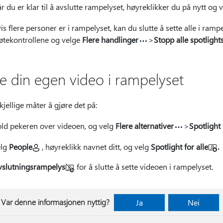
r du er klar til å avslutte rampelyset, høyreklikker du på nytt og 
is flere personer er i rampelyset, kan du slutte å sette alle i ram
tekontrollene og velge
Flere handlinger
>
Stopp alle spotlight
te din egen video i rampelyset
kjellige måter å gjøre det på:
ld pekeren over videoen, og velg
Flere alternativer
>
Spotlight 
elg
People
, høyreklikk navnet ditt, og velg
Spotlight for alle
.
vslutningsrampelys
for å slutte å sette videoen i rampelyset.
Var denne informasjonen nyttig?
Ja
Nei