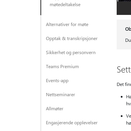
møtedeltakelse
Alternativer for møte
Ob
Opptak & transkripsjoner
Du
Sikkerhet og personvern
Teams Premium
Set
Events-app
Det fin
Nettseminarer
Hø
hv
Allmøter
V
Engasjerende opplevelser
hø