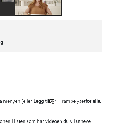
ng
.
a menyen (eller
Legg til
> i rampelyset
for alle
,
nen i listen som har videoen du vil utheve,