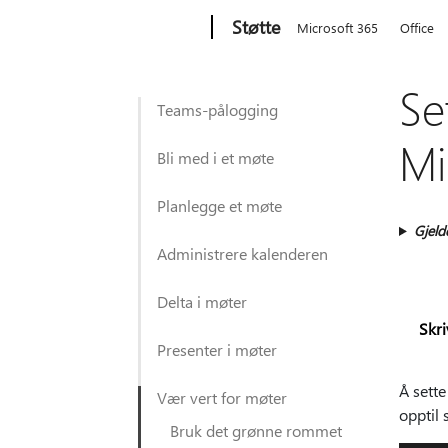
Microsoft
Støtte
Microsoft 365
Office
Se
Teams-pålogging
Mi
Bli med i et møte
Planlegge et møte
Gjeld
Administrere kalenderen
Delta i møter
Skr
Presenter i møter
Å sette
Vær vert for møter
opptil 
Bruk det grønne rommet