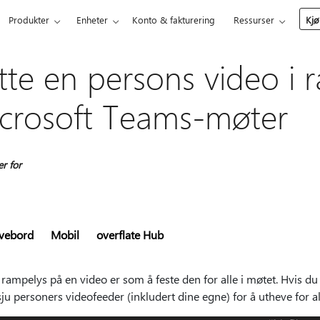
Produkter
Enheter
Konto & fakturering
Ressurser
Kjø
tte en persons video i r
crosoft Teams-møter
er for
ivebord
Mobil
overflate Hub
 rampelys på en video er som å feste den for alle i møtet. Hvis du
sju personers videofeeder (inkludert dine egne) for å utheve for a