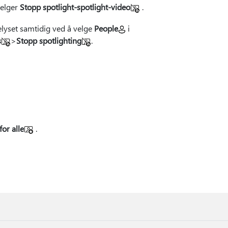
velger
Stopp spotlight-spotlight-video
.
pelyset samtidig ved å velge
People
i
s
>
Stopp spotlighting
.
for alle
.