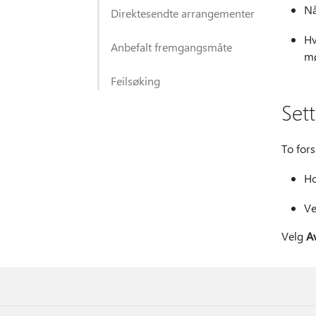
Nå
Direktesendte arrangementer
Hv
Anbefalt fremgangsmåte
mø
Feilsøking
Set
To fors
Ho
V
Velg
A