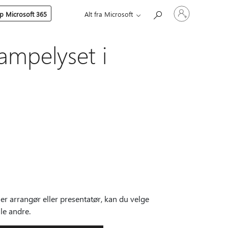
Logg
p Microsoft 365
Alt fra Microsoft
på
kontoen
din
ampelyset i
 er arrangør eller presentatør, kan du velge
lle andre.