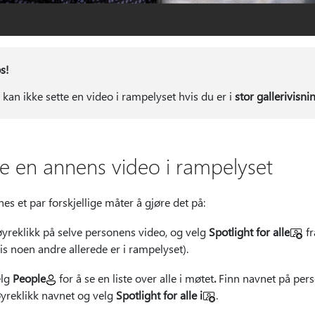
s!
 kan ikke sette en video i rampelyset hvis du er i
stor gallerivisni
te en annens video i rampelyset
nes et par forskjellige måter å gjøre det på:
yreklikk på selve personens video, og velg
Spotlight for alle
fr
is noen andre allerede er i rampelyset).
elg
People
for å se en liste over alle i møtet
.
Finn navnet på perso
yreklikk navnet og velg
Spotlight for alle i
.