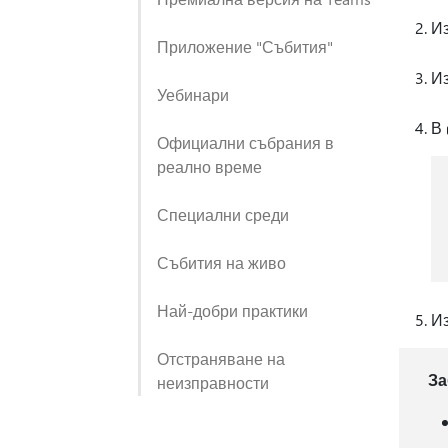
Из
Приложение "Събития"
И
Уебинари
В
Официални събрания в
реално време
Специални среди
Събития на живо
Най-добри практики
И
Отстраняване на
За
неизправности