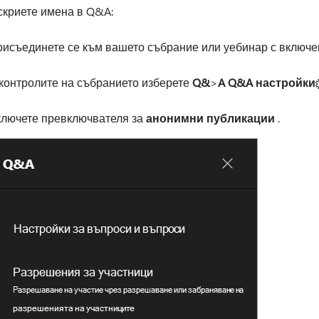
скриете имена в Q&A:
исъединете се към вашето събрание или уебинар с включ
контролите на събранието изберете
Q&
>
A Q&A настройки
ключете превключвателя за
анонимни публикации
.