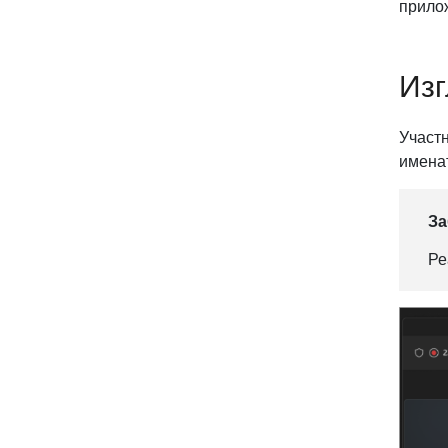
прилож
Изг
Участн
именат
За
Ре