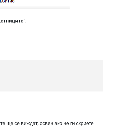
астниците
".
е ще се виждат, освен ако не ги скриете