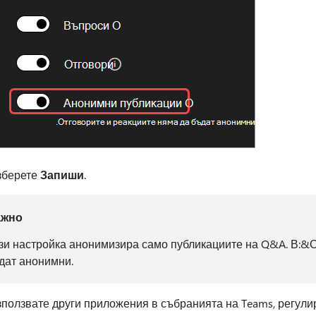
зберете
Запиши
.
ажно
зи настройка анонимизира само публикациите на Q&A. В:&О
дат анонимни.
ползвате други приложения в събранията на Teams, регули