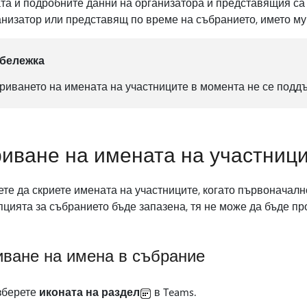
а и подробните данни на организатора и представящия са 
низатор или представящ по време на събранието, името му
бележка
риването на имената на участниците в момента не се поддъ
иване на имената на участниц
те да скриете имената на участниците, когато първоначал
пцията за събранието бъде запазена, тя не може да бъде п
иване на имена в събрание
зберете
иконата на раздел
в Teams.