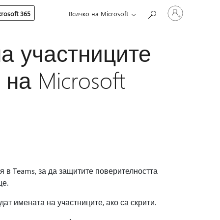
Влезте
rosoft 365
Всичко на Microsoft
във
вашия
акаунт
на участниците
на Microsoft
я в Teams, за да защитите поверителността
це.
ат имената на участниците, ако са скрити.