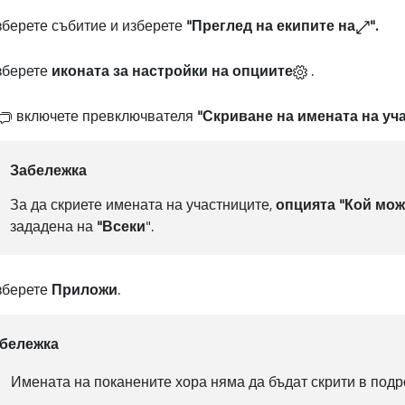
берете събитие и изберете
"Преглед на екипите на
".
зберете
иконата за настройки на опциите
.
включете превключвателя
"Скриване на имената на уч
Забележка
За да скриете имената на участниците,
опцията "Кой мож
зададена на
"Всеки
".
зберете
Приложи
.
бележка
Имената на поканените хора няма да бъдат скрити в подр