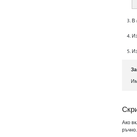
В
И
И
За
Им
Скр
Ако вк
ръчно.