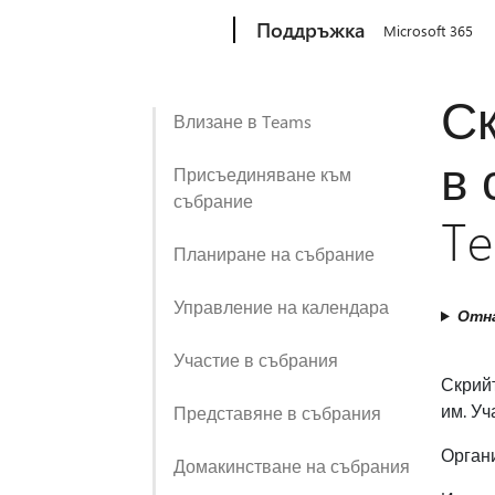
Microsoft
Поддръжка
Microsoft 365
Ск
Влизане в Teams
в 
Присъединяване към
събрание
T
Планиране на събрание
Управление на календара
Отна
Участие в събрания
Скрийт
им. Уч
Представяне в събрания
Органи
Домакинстване на събрания