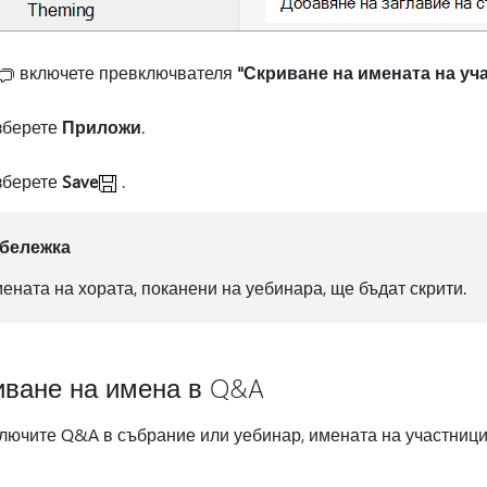
включете превключвателя
"Скриване на имената на уч
зберете
Приложи
.
зберете
Save
.
бележка
ената на хората, поканени на уебинара, ще бъдат скрити.
иване на имена в Q&A
лючите Q&A в събрание или уебинар, имената на участницит