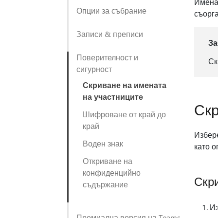
Именат
Опции за събрание
съорга
Записи & преписи
За
Поверителност и
Ск
сигурност
Скриване на имената
на участниците
Скр
Шифроване от край до
край
Избере
Воден знак
като о
Откриване на
конфиденцийно
Скр
съдържание
И
Премиална версия на Teams