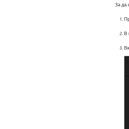
За да 
Пр
В 
В