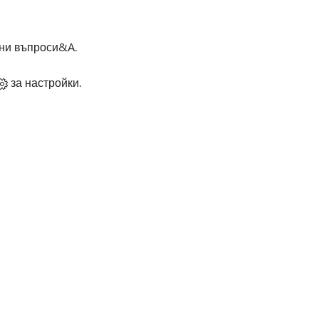
ени въпроси&A.
за настройки.