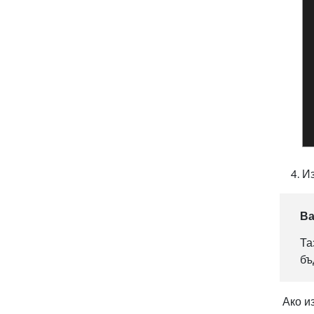
И
В
Та
бъ
Ако из