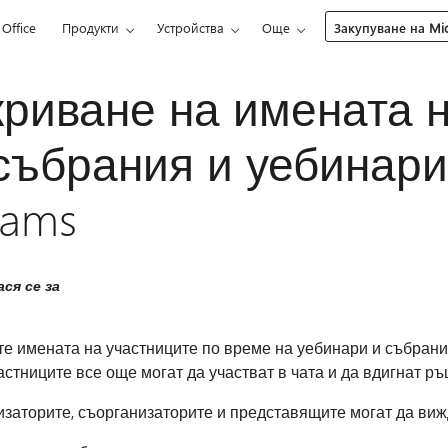
Office
Продукти
Устройства
Още
Закупуване на Mic
риване на имената 
събрания и уебинари 
eams
ся се за
е имената на участниците по време на уебинари и събрани
астниците все още могат да участват в чата и да вдигнат ръ
заторите, съорганизаторите и представящите могат да вижд