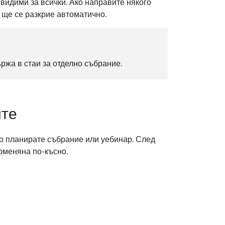
видими за всички. Ако направите някого
 ще се разкрие автоматично.
ржа в стаи за отделно събрание.
ите
но планирате събрание или уебинар. След
роменяна по-късно.