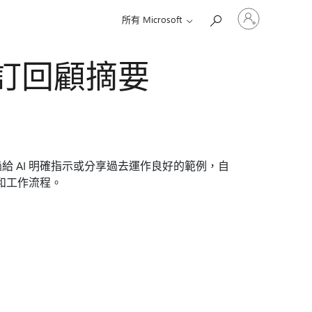
登
所有 Microsoft
入
您
的
 中自訂回顧摘要
帳
戶
 AI 明確指示或分享過去運作良好的範例，自
格和工作流程。