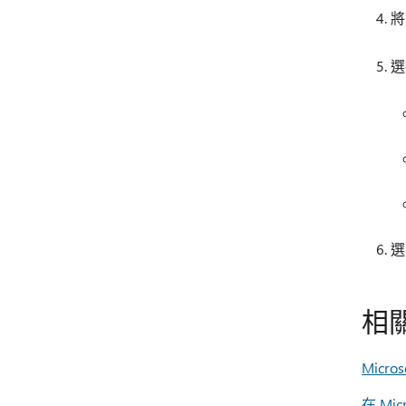
將
相
Micro
在 Mic