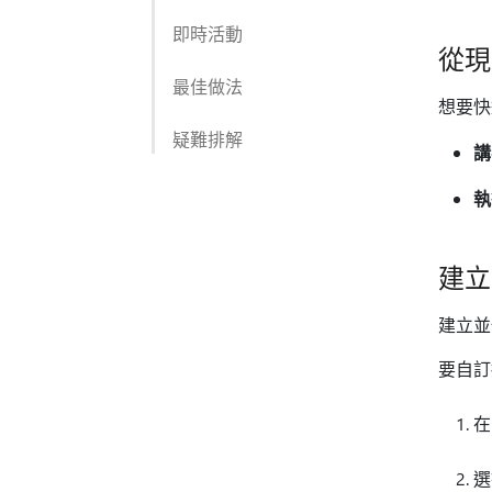
即時活動
從現
最佳做法
想要快
疑難排解
講
執
建立
建立並
要自訂
在