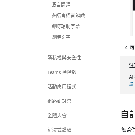
語言翻譯
多語言語音辨識
即時輔助字幕
即時文字
可
隱私權與安全性
注
Teams 進階版
A
錄
活動應用程式
網路研討會
自
全體大會
無論你
沉浸式體驗