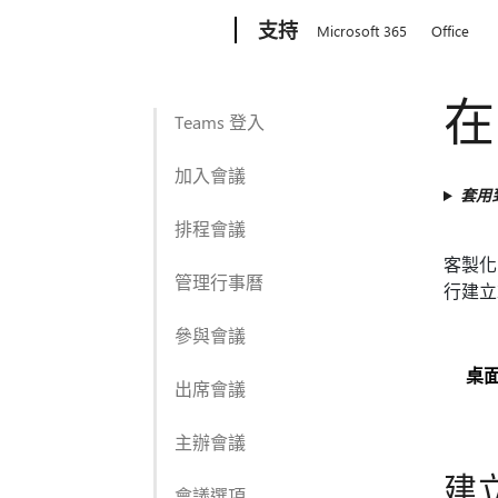
Microsoft
支持
Microsoft 365
Office
在
Teams 登入
加入會議
套用
排程會議
客製化
管理行事曆
行建立
參與會議
桌
出席會議
主辦會議
建
會議選項