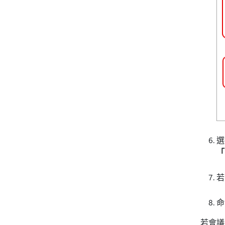
「
若
命
若會議