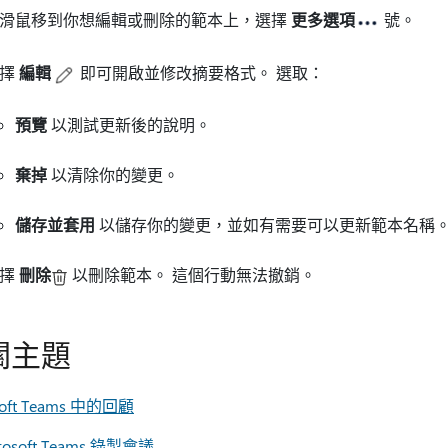
滑鼠移到你想編輯或刪除的範本上，選擇
更多選項
號。
選擇
編輯
即可開啟並修改摘要格式。 選取：
預覽
以測試更新後的說明。
棄掉
以清除你的變更。
儲存並套用
以儲存你的變更，並如有需要可以更新範本名稱
選擇
刪除
以刪除範本。 這個行動無法撤銷。
關主題
soft Teams 中的回顧
rosoft Teams 錄製會議