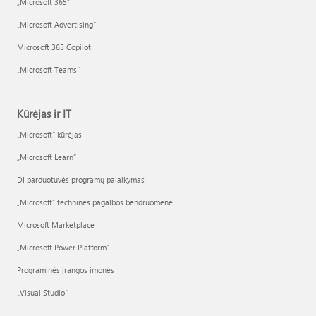
„Microsoft 365“
„Microsoft Advertising“
Microsoft 365 Copilot
„Microsoft Teams“
Kūrėjas ir IT
„Microsoft“ kūrėjas
„Microsoft Learn“
DI parduotuvės programų palaikymas
„Microsoft“ techninės pagalbos bendruomenė
Microsoft Marketplace
„Microsoft Power Platform“
Programinės įrangos įmonės
„Visual Studio“