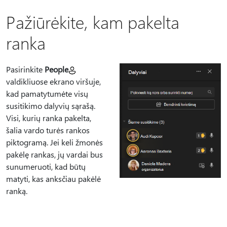
Pažiūrėkite, kam pakelta
ranka
Pasirinkite
People
valdikliuose ekrano viršuje,
kad pamatytumėte visų
susitikimo dalyvių sąrašą.
Visi, kurių ranka pakelta,
šalia vardo turės rankos
piktogramą. Jei keli žmonės
pakėlę rankas, jų vardai bus
sunumeruoti, kad būtų
matyti, kas anksčiau pakėlė
ranką.