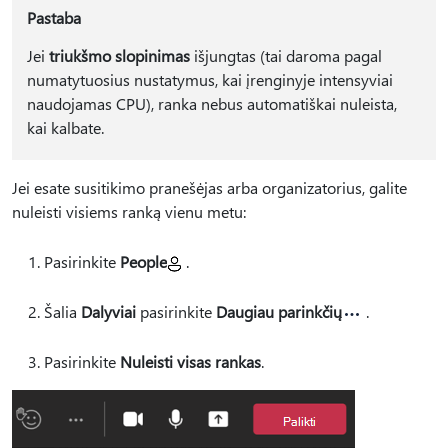
Pastaba
Jei
triukšmo slopinimas
išjungtas (tai daroma pagal
numatytuosius nustatymus, kai įrenginyje intensyviai
naudojamas CPU), ranka nebus automatiškai nuleista,
kai kalbate.
Jei esate susitikimo pranešėjas arba organizatorius, galite
nuleisti visiems ranką vienu metu:
Pasirinkite
People
.
Šalia
Dalyviai
pasirinkite
Daugiau parinkčių
.
Pasirinkite
Nuleisti visas rankas
.