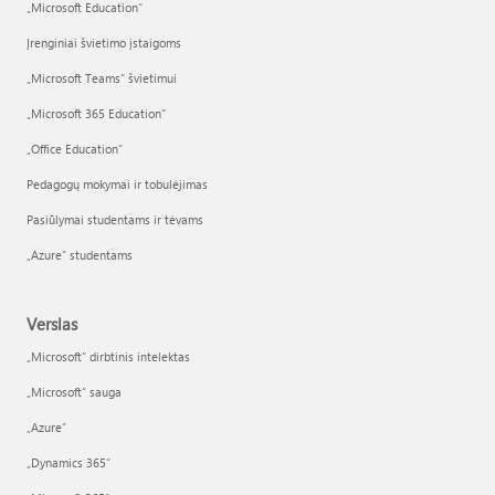
„Microsoft Education“
Įrenginiai švietimo įstaigoms
„Microsoft Teams“ švietimui
„Microsoft 365 Education“
„Office Education“
Pedagogų mokymai ir tobulėjimas
Pasiūlymai studentams ir tėvams
„Azure“ studentams
Verslas
„Microsoft“ dirbtinis intelektas
„Microsoft“ sauga
„Azure”
„Dynamics 365“