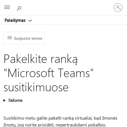
Prisijunk
Microsoft
prie
paskyro
Palaikymas
Susijusios temos
Pakelkite ranką
"Microsoft Teams"
susitikimuose
Taikoma
Susitikimo metu galite pakelti ranką virtualiai, kad žmonės
žinotų, jog norite prisidėti, nepertraukdami pokalbio.