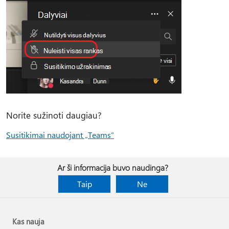
Norite sužinoti daugiau?
Susitikimai naudojant „Teams“
Ar ši informacija buvo naudinga?
Taip
Ne
Kas nauja