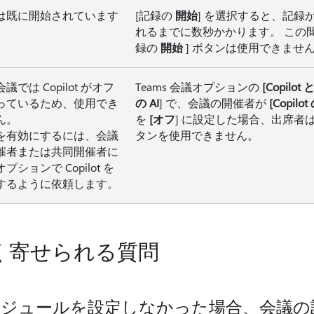
は既に開始されています
[記録の
開始
] を選択すると、記録
れるまでに数秒かかります。 この間
録の
開始
] ボタンは使用できませ
議では Copilot がオフ
Teams 会議オプションの
[Copilo
っているため、使用でき
の AI
] で、会議の開催者が
[Copilo
ん。
を
[オフ
] に設定した場合、出席者
を有効にするには、会議
タンを使用できません。
催者または共同開催者に
プションで Copilot を
するように依頼します。
く寄せられる質問
ケジュールを設定しなかった場合、会議の