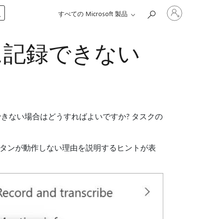
ア
入
すべての Microsoft 製品
カ
ウ
ン
amsに記録できない
ト
に
サ
イ
ン
イ
ン
す
使用できない場合はどうすればよいですか? タスクの
る
ボタンが動作しない理由を説明するヒントが表