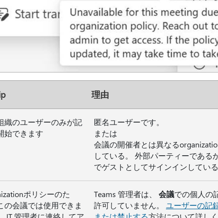
ip
理由
組織のユーザーのみが記
匿名ユーザーです。
開始できます
または
会議の開催者とは異なるorganizati
している。 外部パーティーである
でゲストとしてサインインしてい
anizationポリシーのた
Teams 管理者は、
会議
での個人の
この会議では使用できま
許可していません。
ユーザーの記
。 IT 管理者に連絡してア
または禁止する
方法について詳し