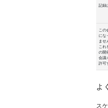
記録
この会
にな
ませ
これ
の開
会議オ
許可
よ
ス