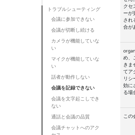
クセ
トラブルシューティング
ーが
会議に参加できない
され
合が
会議が切断し続ける
カメラが機能していな
い
org
め、
マイクが機能していな
きま
い
てア
話者が動作しない
リシ
効に
会議を記録できない
る場
会議を文字起こしでき
ない
この
通話と会議の品質
会議チャットへのアク
セス