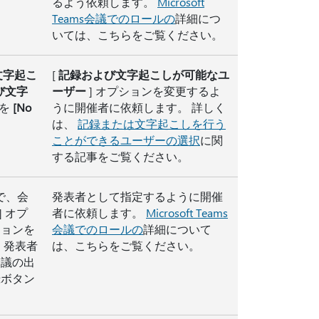
るよう依頼します。
Microsoft
Teams会議でのロールの
詳細につ
いては、こちらをご覧ください。
文字起こ
[
記録および文字起こしが可能なユ
び文字
ーザー
] オプションを変更するよ
ンを
[No
うに開催者に依頼します。 詳しく
は、
記録または文字起こしを行う
ことができるユーザーの選択
に関
する記事をご覧ください。
 で、会
発表者として指定するように開催
] オプ
者に依頼します。
Microsoft Teams
ションを
会議でのロールの
詳細について
 発表者
は、こちらをご覧ください。
会議の出
録ボタン