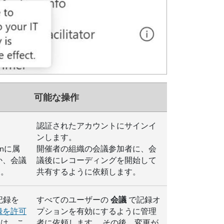
可能な操作
認証されたアカウントにサインイ
ンします。
onに属
開催者の組織の会議参加者に、会
か、会議
議後にレコーディングを開始して
る。
共有するように依頼します。
記録を
すべてのユーザーの
会議
で記録オ
録を許可
プションを有効にするように管理
くは、こ
者に依頼します。 その後、変更が