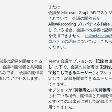
または
会議が Microsoft Graph APIでス
されていて、会議の開催者が
AllowRecording プロパティを
False
している場合、会議の出席者は記
を使用できません。
onlineMeeting
ロパティの
詳細については、こち
ください。
会議の記録を開始できる
Teams 会議オプションの [
記録 & 
、会議の開催者と共同開
し
] の下で、会議の開催者は
[記録
のみです。 会議の開催者
字起こしできるユーザー
] オプシ
絡してアクセスします。
定して、記録を開始できるユーザ
できます。
オプションが
[開催者と共同開催者
されている場合、開催者と共同開
くすべての出席者に対して記録ボ
用できません。