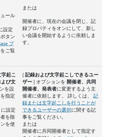
または
ケジュール
開催者に、現在の会議を閉じ、記
録プロパティをオンにして、新し
に設定
い会議を開始するように依頼しま
録ボタン
す。
Base プ
らをご覧
文字起こ
[
記録および文字起こしできるユー
および文
ザー
] オプションを
開催者、共同
ョンを設
開催者、発表者
に変更するよう主
ーを指定
催者に依頼します。 詳しくは、
記
録または文字起こしを行うことが
] に設定
できるユーザーの選択
に関する記
催者を除
事をご覧ください。
タンを使
または
開催者に共同開催者として指定す