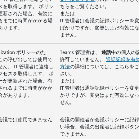
スを取得します。 ポリシ
ちらをご覧ください。
更新された場合、有効に
または
るまでに時間がかかる場
IT 管理者は会議の記録ポリシーを
あります。
ばかりですが、変更はまだ有効に
ません。
anization ポリシーのた
Teams 管理者は、
通話
中の個人の
この呼び出しでは使用で
許可していません。
通話記録を有
せん。 IT 管理者に連絡し
方法
の詳細については、こちらを
クセスを取得します。 ポ
さい。
ーが更新された場合、有
または
されるまでに時間がかか
IT 管理者は通話記録ポリシーを変
合があります。
かりですが、変更はまだ有効にな
せん。
会議では使用できません
会議の開催者が会議ポリシーに記
い場合、会議の出席者は記録ボタ
できません。