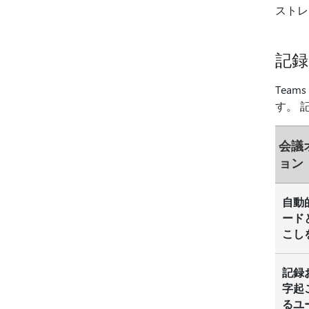
スト
記録
Tea
す。 
会議
ョン
自動
ード
こし
記録
字起
るユ