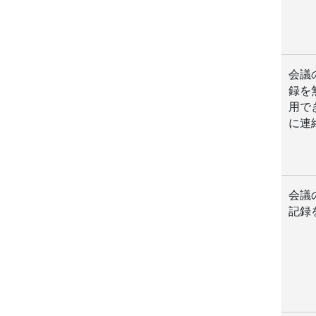
会議
録を
用で
に連
会議
記録