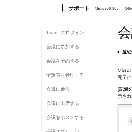
Microsoft
サポート
Microsoft 365
Offi
会
Teams のログイン
会議に参加する
適用
会議を予約する
Mic
予定表を管理する
完了に
会議に参加
[
記録
示され
会議に出席する
会議をホストする
会議オプション