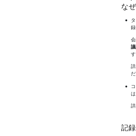
なぜ
タ
録
会
議
詳
だ
コ
は
詳
記録