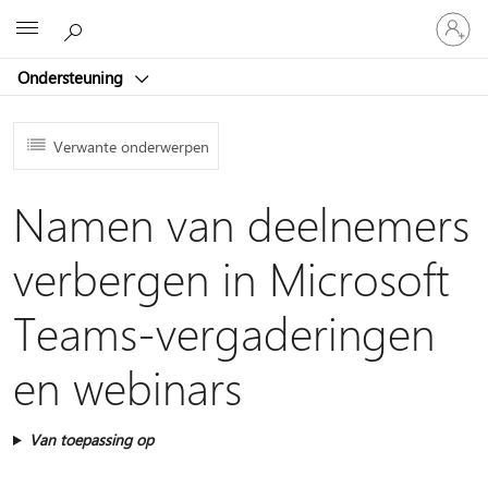
Meld
Microsoft
je
aan
Ondersteuning
bij
je
account
Verwante onderwerpen
Namen van deelnemers
verbergen in Microsoft
Teams-vergaderingen
en webinars
Van toepassing op