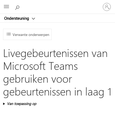
Meld
Microsoft
je
aan
Ondersteuning
bij
je
account
Verwante onderwerpen
Livegebeurtenissen van
Microsoft Teams
gebruiken voor
gebeurtenissen in laag 1
Van toepassing op