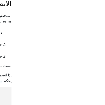
الان
Teams. إذا أرسل لك شخص ما دعوة اجتماع في
في ms
حد
ح
لست مطالبا بالتبدي
يحكم
بيا