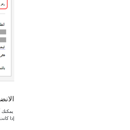
الانض
يمكنك أ
إذا كانت