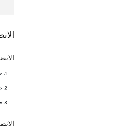
الان
الانض
ح
حد
ح
الانض