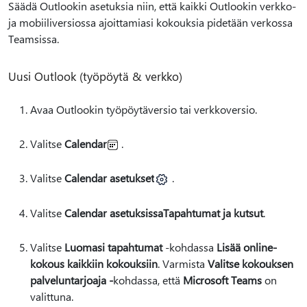
Säädä Outlookin asetuksia niin, että kaikki Outlookin verkko-
ja mobiiliversiossa ajoittamiasi kokouksia pidetään verkossa
Teamsissa.
Uusi Outlook (työpöytä & verkko)
Avaa Outlookin työpöytäversio tai verkkoversio.
Valitse
Calendar
.
Valitse
Calendar asetukset
.
Valitse
Calendar asetuksissa
Tapahtumat ja kutsut
.
Valitse
Luomasi tapahtumat
-kohdassa
Lisää online-
kokous kaikkiin kokouksiin
. Varmista
Valitse kokouksen
palveluntarjoaja -
kohdassa, että
Microsoft Teams
on
valittuna.