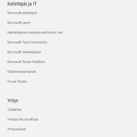
Kehittäjät ja IT
Microsoft-kehittäjät
Microsoft Learn
Marketplacen tekoälysovellusten tuki
Microsoft Tech Community
Microsoft Marketplace
Microsoft Power Platform
Ohjelmistoyritykset
Visual Studio
Yritys
Työpaikat
Tietoja Microsoftista
Yritysuutiset