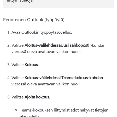
Perinteinen Outlook (työpöytä)
Avaa Outlookin työpöytäsovellus.
Valitse
Aloitus-välilehdessä
Uusi sähköposti
-kohdan
vieressä oleva avattavan valikon nuoli.
Valitse
Kokous
.
Valitse
Kokous-välilehdessä
Teams-kokous-kohdan
vieressä oleva avattavan valikon nuoli.
Valitse
Ajoita kokous
.
Teams-kokouksen liittymistiedot näkyvät tietojen
alapuolella.