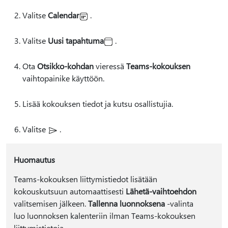
Valitse
Calendar
.
Valitse
Uusi tapahtuma
.
Ota
Otsikko-kohdan
vieressä
Teams-kokouksen
vaihtopainike käyttöön.
Lisää kokouksen tiedot ja kutsu osallistujia.
Valitse
.
Huomautus
Teams-kokouksen liittymistiedot lisätään
kokouskutsuun automaattisesti
Lähetä-vaihtoehdon
valitsemisen jälkeen.
Tallenna luonnoksena
-valinta
luo luonnoksen kalenteriin ilman Teams-kokouksen
liittymistietoja.